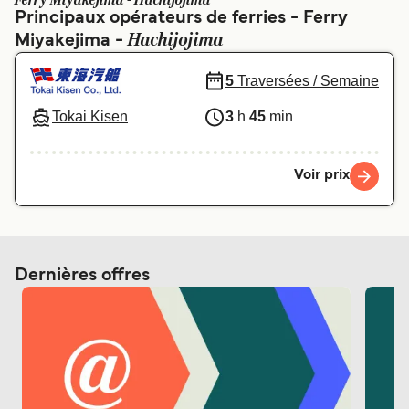
Ferry Miyakejima - Hachijojima
Canada
België (NL)
Principaux opérateurs de ferries - Ferry
Hachijojima
Miyakejima -
Ελλάδα
Polska
Deutschland
Schweiz (DE)
5
Traversées / Semaine
Norge
Україна
Tokai Kisen
3
h
45
min
Indonesia
المغرب
Voir prix
Dernières offres