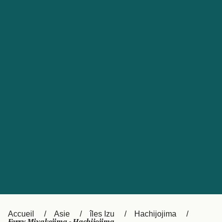
United States
Россия
Portugal
Catalan
대한민국
Suomi
Slovensko
Nederland
Česká republika
Australia
España
New Zealand
日本
Sverige
Ireland
Danmark
中国
Türkiye
العربية
UK
Österreich (DE)
Italia
Accueil
Asie
îles Izu
Hachijojima