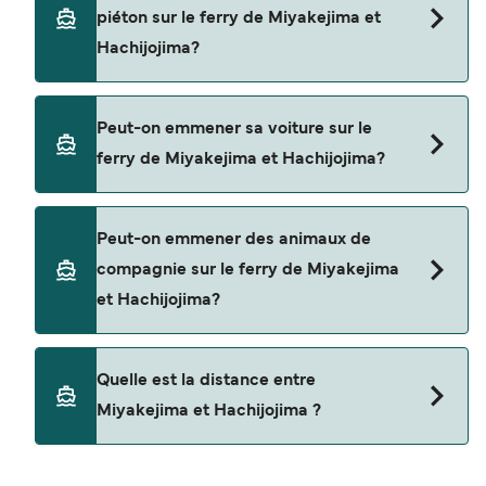
en utilisant notre moteur de recherche et
piéton sur le ferry de Miyakejima et
consultez notre page d'offres pour consulter les
Hachijojima?
dernières promotions disponibles.
Oui, vous pouvez voyager en tant que passager
Peut-on emmener sa voiture sur le
piéton de Miyakejima à Hachijojima avec
ferry de Miyakejima et Hachijojima?
Tokai Kisen
Non, les opérateurs n’acceptent actuellement
Peut-on emmener des animaux de
pas les voitures à bord pour les traversées en
compagnie sur le ferry de Miyakejima
ferry entre Miyakejima et Hachijojima.
et Hachijojima?
Les animaux de compagnie ne sont actuellement
Quelle est la distance entre
pas autorisés à bord pour les traversées entre
Miyakejima et Hachijojima ?
Miyakejima et Hachijojima.
La distance entre Miyakejima et Hachijojima est