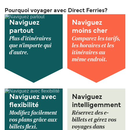
Pourquoi voyager avec Direct Ferries?
Naviguez
Naviguez
partout
moins cher
Plus d'itinéraires
Comparez les tarifs,
que n'importe qui
les horaires et les
d'autre.
itinéraires au
même endroit.
Naviguez avec
Naviguez
flexibilité
intelligemment
Modifiez facilement
Réservez des e-
vos plans grâce aux
billets et gérez vos
billets flexi.
voyages dans