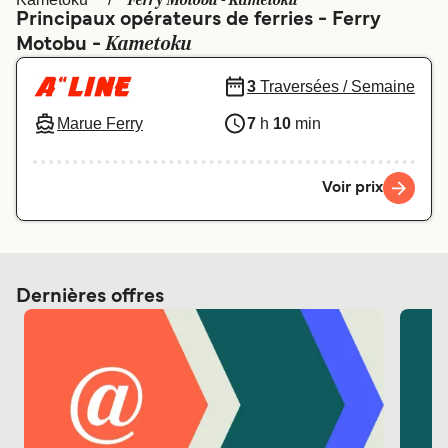
Ferry Motobu - Kametoku
Canada
België (NL)
Principaux opérateurs de ferries - Ferry
Kametoku
Motobu -
Ελλάδα
Polska
Deutschland
Schweiz (DE)
3
Traversées / Semaine
Marue Ferry
7
h
10
min
Norge
Україна
Indonesia
المغرب
Voir prix
Dernières offres