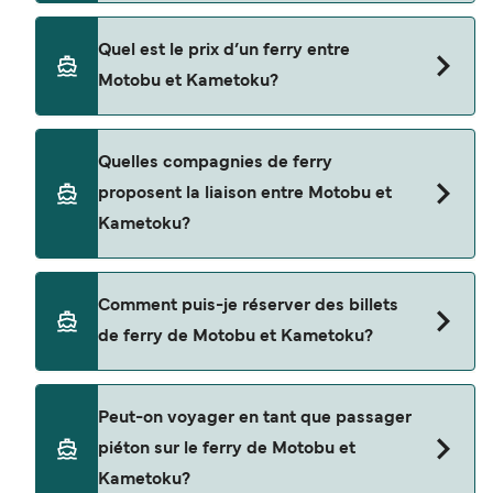
La traversée en ferry de Motobu à Kametoku est
Quel est le prix d’un ferry entre
d'environ 7 heures 10 minutes. La durée des
Motobu et Kametoku?
traversées peut varier d'une saison à l'autre. Nous
vous conseillons donc de vérifier ce qu'il en est,
pour le départ de votre choix.
Le tarif d’une traversée en ferry de Motobu à
Quelles compagnies de ferry
Kametoku peut varier selon la saison. Le prix
proposent la liaison entre Motobu et
moyen de Motobu à Kametoku est de $75. Prix
Kametoku?
hors frais de réservation.
Cette traversée en ferry est opérée par Marue
Comment puis-je réserver des billets
Ferry.
de ferry de Motobu et Kametoku?
Réservez des ferries de Motobu à Kametoku en
Peut-on voyager en tant que passager
utilisant notre moteur de recherche et consultez
piéton sur le ferry de Motobu et
notre page d'offres pour consulter les dernières
Kametoku?
promotions disponibles.