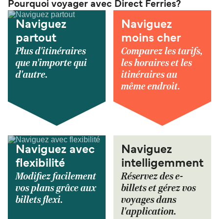
Pourquoi voyager avec Direct Ferries?
Naviguez
Naviguez
partout
moins cher
Plus d'itinéraires
Comparez les tarifs,
que n'importe qui
les horaires et les
d'autre.
itinéraires au
même endroit.
Naviguez avec
Naviguez
flexibilité
intelligemment
Modifiez facilement
Réservez des e-
vos plans grâce aux
billets et gérez vos
billets flexi.
voyages dans
l'application.