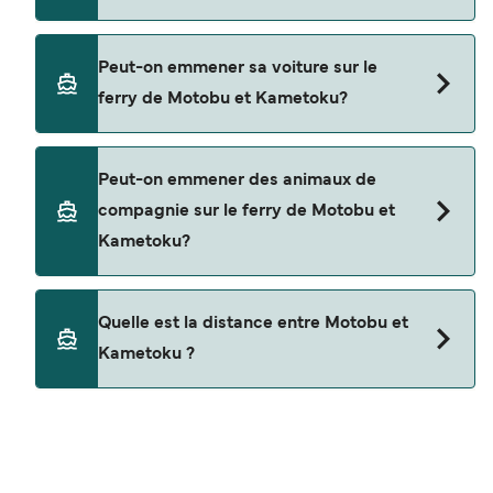
Oui, vous pouvez voyager en tant que passager
Peut-on emmener sa voiture sur le
piéton de Motobu à Kametoku avec
ferry de Motobu et Kametoku?
Marue Ferry
Non, les opérateurs n’acceptent actuellement
Peut-on emmener des animaux de
pas les voitures à bord pour les traversées en
compagnie sur le ferry de Motobu et
ferry entre Motobu et Kametoku.
Kametoku?
Les animaux de compagnie ne sont actuellement
Quelle est la distance entre Motobu et
pas autorisés à bord pour les traversées entre
Kametoku ?
Motobu et Kametoku.
La distance entre Motobu et Kametoku est de 80
miles nautiques.