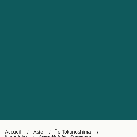
United States
Россия
Portugal
Catalan
대한민국
Suomi
Slovensko
Nederland
Česká republika
Australia
España
New Zealand
日本
Sverige
Ireland
Danmark
中国
Türkiye
العربية
UK
Österreich (DE)
Italia
Accueil
Asie
Île Tokunoshima
Kametoku