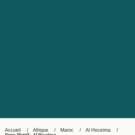
United States
Россия
Portugal
Catalan
대한민국
Suomi
Slovensko
Nederland
Česká republika
Australia
España
New Zealand
日本
Sverige
Ireland
Danmark
中国
Türkiye
العربية
UK
Österreich (DE)
Italia
Accueil
Afrique
Maroc
Al Hoceima