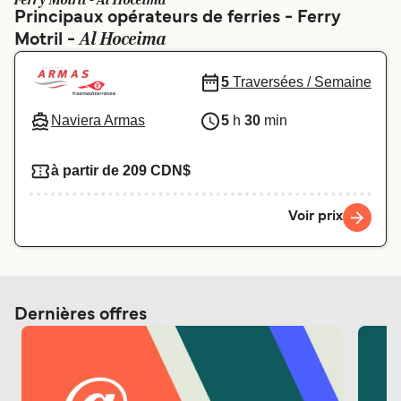
Ferry Motril - Al Hoceima
Canada
België (NL)
Principaux opérateurs de ferries - Ferry
Al Hoceima
Motril -
Ελλάδα
Polska
Deutschland
Schweiz (DE)
5
Traversées / Semaine
Norge
Україна
Naviera Armas
5
h
30
min
Indonesia
المغرب
à partir de 209 CDN$
Voir prix
Dernières offres