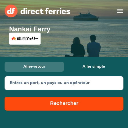
Nankai Ferry
Compagnies de ferry
Pays
Billet de bateau
Aller-retour
Aller simple
Traversées et ports
Hébergement
Ferries
Entrez un port, un pays ou un opérateur
Canada (FR)
Rechercher
Mon Compte
Suisse (FR)
France
Service Client
Belgique (FR)
Maroc (FR)