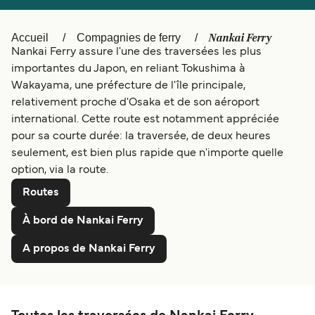
Canada
België (NL)
Nankai Ferry
Accueil
Compagnies de ferry
Ελλάδα
Polska
Nankai Ferry assure l'une des traversées les plus
Deutschland
Schweiz (DE)
importantes du Japon, en reliant Tokushima à
Wakayama, une préfecture de l'île principale,
Norge
Україна
relativement proche d'Osaka et de son aéroport
international. Cette route est notamment appréciée
Indonesia
المغرب
pour sa courte durée: la traversée, de deux heures
seulement, est bien plus rapide que n'importe quelle
option, via la route.
Routes
À bord de Nankai Ferry
A propos de Nankai Ferry