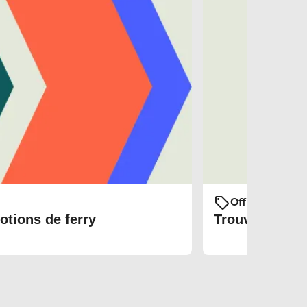
Offres et prom
otions de ferry
Trouvez les bi