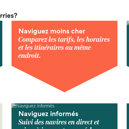
rries?
Naviguez moins cher
Comparez les tarifs, les horaires
et les itinéraires au même
endroit.
Naviguez informés
Suivi des navires en direct et