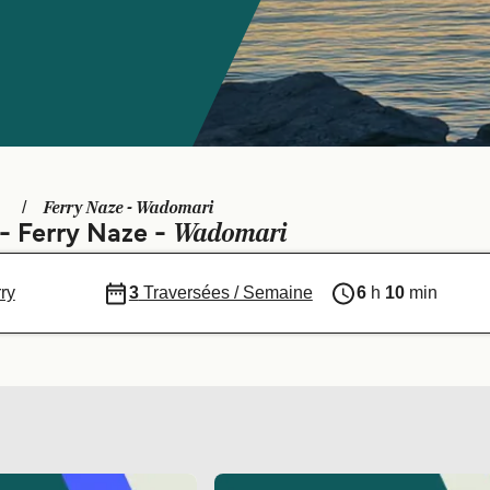
Ferry Naze - Wadomari
Wadomari
 - Ferry Naze -
ry
3
Traversées / Semaine
6
h
10
min