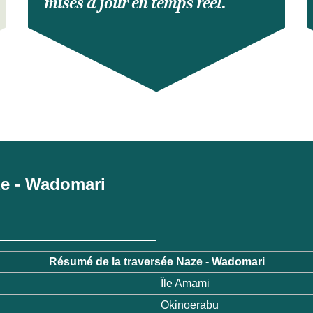
mises à jour en temps réel.
aze - Wadomari
Résumé de la traversée Naze - Wadomari
Île Amami
Okinoerabu