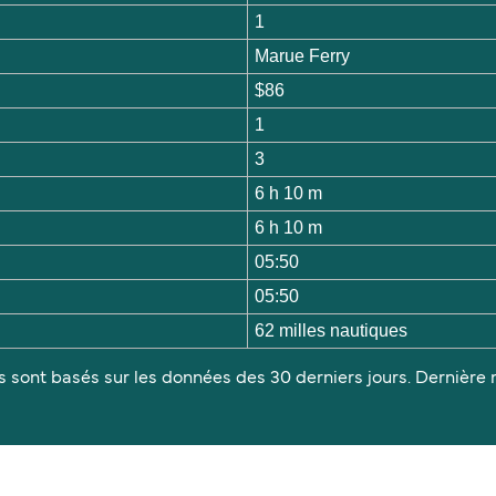
1
Marue Ferry
$86
1
3
6 h 10 m
6 h 10 m
05:50
05:50
62 milles nautiques
s sont basés sur les données des 30 derniers jours. Dernière m