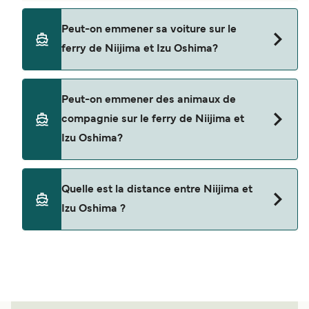
Oui, vous pouvez voyager en tant que passager
Peut-on emmener sa voiture sur le
piéton de Niijima à Izu Oshima avec
ferry de Niijima et Izu Oshima?
Tokai Kisen
Non, les opérateurs n’acceptent actuellement
Peut-on emmener des animaux de
pas les voitures à bord pour les traversées en
compagnie sur le ferry de Niijima et
ferry entre Niijima et Izu Oshima.
Izu Oshima?
Les animaux de compagnie ne sont actuellement
Quelle est la distance entre Niijima et
pas autorisés à bord pour les traversées entre
Izu Oshima ?
Niijima et Izu Oshima.
La distance entre Niijima et Izu Oshima est de 19
miles nautiques.