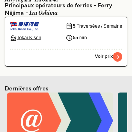
Ferry Niijima - Izu Oshima
Canada
België (NL)
Principaux opérateurs de ferries - Ferry
Izu Oshima
Niijima -
Ελλάδα
Polska
Deutschland
Schweiz (DE)
5
Traversées / Semaine
Norge
Україна
Tokai Kisen
55
min
Indonesia
المغرب
Voir prix
Dernières offres