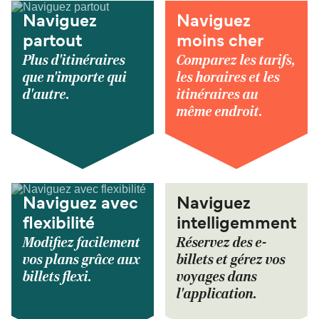
Naviguez
Naviguez
partout
moins cher
Plus d'itinéraires
Comparez les tarifs,
que n'importe qui
les horaires et les
d'autre.
itinéraires au
même endroit.
Naviguez avec
Naviguez
flexibilité
intelligemment
Modifiez facilement
Réservez des e-
vos plans grâce aux
billets et gérez vos
billets flexi.
voyages dans
l'application.