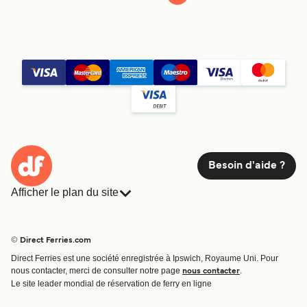
Besoin d'aide ?
Afficher le plan du site
Ferries
Réservations
Pays
Hébergement
© Direct Ferries.com
Compagnies de ferry
Direct Ferries est une société enregistrée à Ipswich, Royaume Uni. Pour
Traversées et ports
nous contacter, merci de consulter notre page
.
nous contacter
Billet de bateau
Le site leader mondial de réservation de ferry en ligne