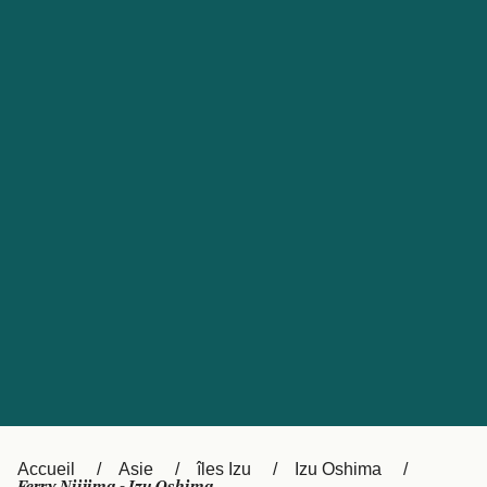
United States
Россия
Portugal
Catalan
대한민국
Suomi
Slovensko
Nederland
Česká republika
Australia
España
New Zealand
日本
Sverige
Ireland
Danmark
中国
Türkiye
العربية
UK
Österreich (DE)
Italia
Accueil
Asie
îles Izu
Izu Oshima