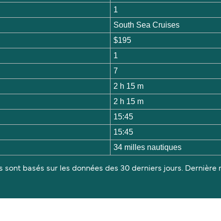
1
South Sea Cruises
$195
1
7
2 h 15 m
2 h 15 m
15:45
15:45
34 milles nautiques
s sont basés sur les données des 30 derniers jours. Dernière m