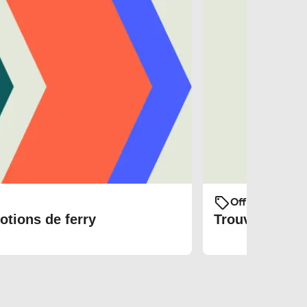
Offres et prom
otions de ferry
Trouvez les bi