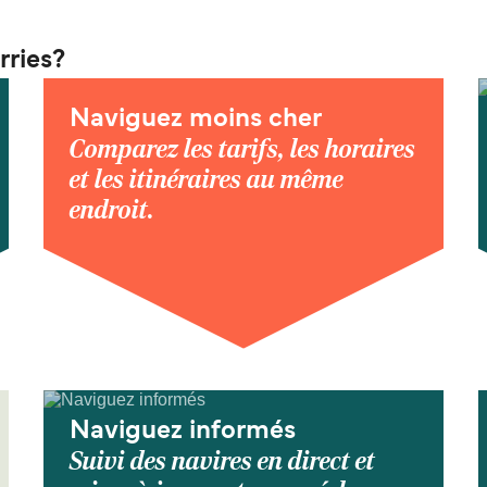
rries?
Naviguez moins cher
Comparez les tarifs, les horaires
et les itinéraires au même
endroit.
Naviguez informés
Suivi des navires en direct et