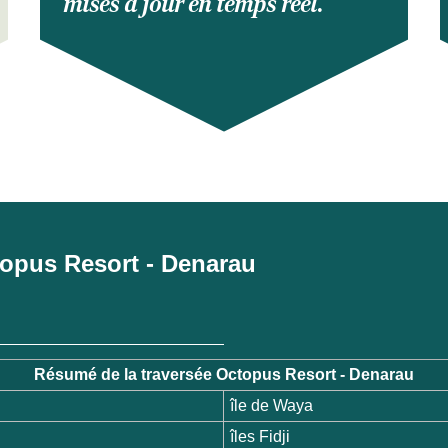
mises à jour en temps réel.
ctopus Resort - Denarau
Résumé de la traversée Octopus Resort - Denarau
île de Waya
îles Fidji