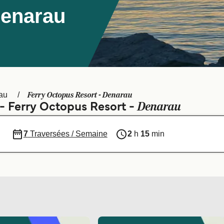
Denarau
Ferry Octopus Resort - Denarau
au
Denarau
 - Ferry Octopus Resort -
7
Traversées / Semaine
2
h
15
min