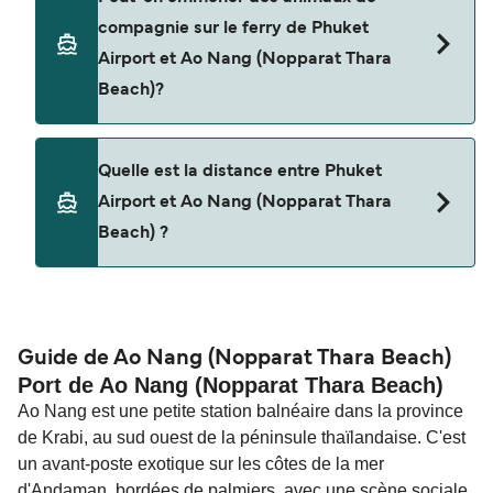
pas les voitures à bord pour les traversées en
compagnie sur le ferry de Phuket
ferry entre Phuket Airport et Ao Nang (Nopparat
Airport et Ao Nang (Nopparat Thara
Thara Beach).
Beach)?
Les animaux de compagnie ne sont actuellement
Quelle est la distance entre Phuket
pas autorisés à bord pour les traversées entre
Airport et Ao Nang (Nopparat Thara
Phuket Airport et Ao Nang (Nopparat Thara
Beach) ?
Beach).
La distance entre Phuket Airport et Ao Nang
(Nopparat Thara Beach) est de 30 miles
nautiques.
Guide de Ao Nang (Nopparat Thara Beach)
Port de Ao Nang (Nopparat Thara Beach)
Ao Nang est une petite station balnéaire dans la province
de Krabi, au sud ouest de la péninsule thaïlandaise. C'est
un avant-poste exotique sur les côtes de la mer
d'Andaman, bordées de palmiers, avec une scène sociale