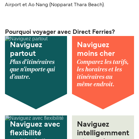
Airport et Ao Nang (Nopparat Thara Beach).
Pourquoi voyager avec Direct Ferries?
Naviguez
Naviguez
partout
moins cher
Plus d'itinéraires
Comparez les tarifs,
que n'importe qui
les horaires et les
d'autre.
itinéraires au
même endroit.
Naviguez avec
Naviguez
flexibilité
intelligemment