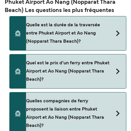
Phuket Airport Ao Nang (Nopparat Thara
Beach) Les questions les plus fréquentes
Quelle est la durée de la traversée
entre Phuket Airport et Ao Nang
(Nopparat Thara Beach)?
La traversée en ferry de Phuket Airport à Ao
Quel est le prix d’un ferry entre Phuket
Nang (Nopparat Thara Beach) est d'environ 3
Airport et Ao Nang (Nopparat Thara
heures 7 minutes. La durée des traversées peut
Beach)?
varier d'une saison à l'autre. Nous vous
conseillons donc de vérifier ce qu'il en est, pour le
départ de votre choix.
Le tarif d’une traversée en ferry de Phuket Airport
Quelles compagnies de ferry
à Ao Nang (Nopparat Thara Beach) peut varier
proposent la liaison entre Phuket
selon la saison. Le prix moyen de Phuket Airport à
Airport et Ao Nang (Nopparat Thara
Ao Nang (Nopparat Thara Beach) est de $173. Prix
Beach)?
hors frais de réservation.