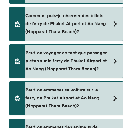
Cette traversée en ferry est opérée par Andaman
Comment puis-je réserver des billets
Wave Master.
de ferry de Phuket Airport et Ao Nang
(Nopparat Thara Beach)?
Réservez des ferries de Phuket Airport à Ao Nang
Peut-on voyager en tant que passager
(Nopparat Thara Beach) en utilisant notre moteur
piéton sur le ferry de Phuket Airport et
de recherche et consultez notre page d'offres
Ao Nang (Nopparat Thara Beach)?
pour consulter les dernières promotions
disponibles.
Oui, vous pouvez voyager en tant que passager
Peut-on emmener sa voiture sur le
piéton de Phuket Airport à Ao Nang (Nopparat
ferry de Phuket Airport et Ao Nang
Thara Beach) avec
(Nopparat Thara Beach)?
Andaman Wave Master
Non, les opérateurs n’acceptent actuellement
Peut-on emmener des animaux de