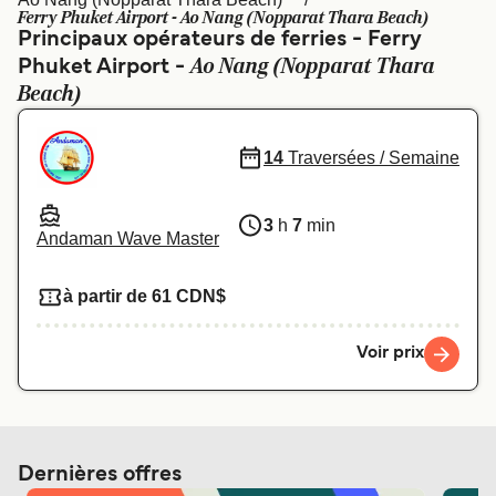
Canada
België (NL)
Ferry Phuket Airport - Ao Nang (Nopparat Thara Beach)
Principaux opérateurs de ferries - Ferry
Ελλάδα
Polska
Ao Nang (Nopparat Thara
Phuket Airport -
Beach)
Deutschland
Schweiz (DE)
Norge
Україна
14
Traversées / Semaine
Indonesia
المغرب
3
h
7
min
Andaman Wave Master
à partir de 61 CDN$
Voir prix
Dernières offres