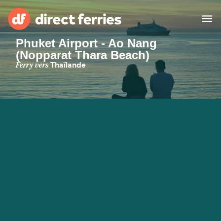
Phuket Airport - Ao Nang
(Nopparat Thara Beach)
Compagnies de ferry
Ferry vers
Thaïlande
Pays
Billet de bateau
Traversées et ports
Hébergement
Ferries
Canada (FR)
Mon Compte
Suisse (FR)
France
Service Client
Belgique (FR)
Maroc (FR)