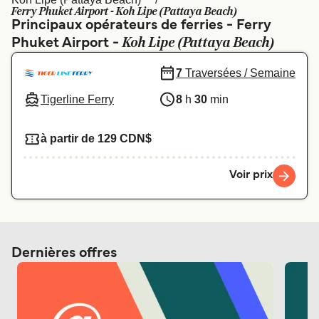
Canada
België (NL)
Ferry Phuket Airport - Koh Lipe (Pattaya Beach)
Principaux opérateurs de ferries - Ferry
Ελλάδα
Polska
Koh Lipe (Pattaya Beach)
Phuket Airport -
Deutschland
Schweiz (DE)
7
Traversées / Semaine
Norge
Україна
Tigerline Ferry
8
h
30
min
Indonesia
المغرب
à partir de 129 CDN$
Voir prix
Dernières offres