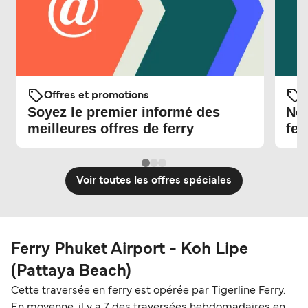
Offres et promotions
O
Soyez le premier informé des
Nou
meilleures offres de ferry
fer
Voir toutes les offres spéciales
Ferry Phuket Airport - Koh Lipe
(Pattaya Beach)
Cette traversée en ferry est opérée par Tigerline Ferry.
En moyenne, il y a 7 des traversées hebdomadaires en