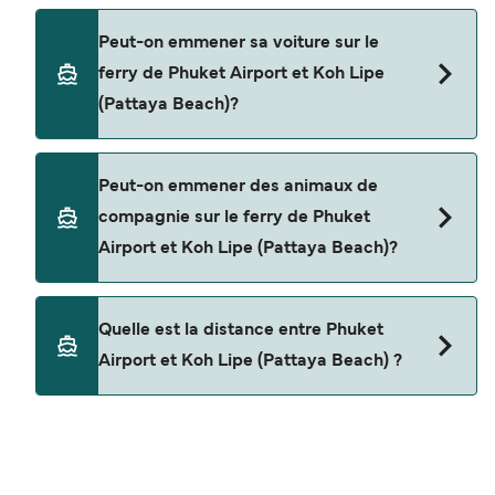
Oui, vous pouvez voyager en tant que passager
Peut-on emmener sa voiture sur le
piéton de Phuket Airport à Koh Lipe (Pattaya
ferry de Phuket Airport et Koh Lipe
Beach) avec
(Pattaya Beach)?
Tigerline Ferry
Non, les opérateurs n’acceptent actuellement
Peut-on emmener des animaux de
pas les voitures à bord pour les traversées en
compagnie sur le ferry de Phuket
ferry entre Phuket Airport et Koh Lipe (Pattaya
Airport et Koh Lipe (Pattaya Beach)?
Beach).
Les animaux de compagnie ne sont actuellement
Quelle est la distance entre Phuket
pas autorisés à bord pour les traversées entre
Airport et Koh Lipe (Pattaya Beach) ?
Phuket Airport et Koh Lipe (Pattaya Beach).
La distance entre Phuket Airport et Koh Lipe
(Pattaya Beach) est de 62 miles nautiques.