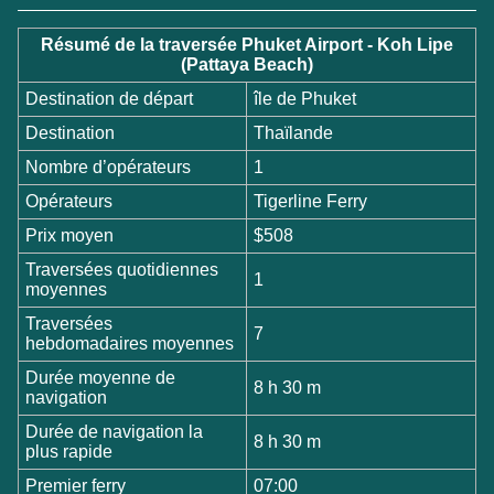
Résumé de la traversée Phuket Airport - Koh Lipe
(Pattaya Beach)
Destination de départ
île de Phuket
Destination
Thaïlande
Nombre d’opérateurs
1
Opérateurs
Tigerline Ferry
Prix moyen
$508
Traversées quotidiennes
1
moyennes
Traversées
7
hebdomadaires moyennes
Durée moyenne de
8 h 30 m
navigation
Durée de navigation la
8 h 30 m
plus rapide
Premier ferry
07:00