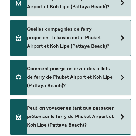
Lipe (Pattaya Beach) est d'environ 8 heures 30
Airport et Koh Lipe (Pattaya Beach)?
minutes. La durée des traversées peut varier
d'une saison à l'autre. Nous vous conseillons donc
de vérifier ce qu'il en est, pour le départ de votre
Le tarif d’une traversée en ferry de Phuket Airport
Quelles compagnies de ferry
choix.
à Koh Lipe (Pattaya Beach) peut varier selon la
proposent la liaison entre Phuket
saison. Le prix moyen de Phuket Airport à Koh
Airport et Koh Lipe (Pattaya Beach)?
Lipe (Pattaya Beach) est de $508. Prix hors frais
de réservation.
Cette traversée en ferry est opérée par Tigerline
Comment puis-je réserver des billets
Ferry.
de ferry de Phuket Airport et Koh Lipe
(Pattaya Beach)?
Réservez des ferries de Phuket Airport à Koh Lipe
Peut-on voyager en tant que passager
(Pattaya Beach) en utilisant notre moteur de
piéton sur le ferry de Phuket Airport et
recherche et consultez notre page d'offres pour
Koh Lipe (Pattaya Beach)?
consulter les dernières promotions disponibles.