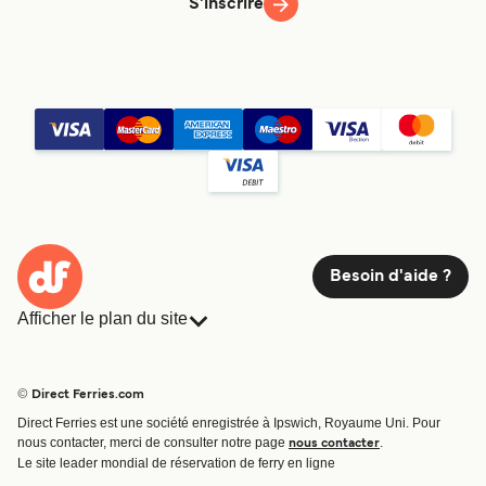
S'inscrire
Besoin d'aide ?
Afficher le plan du site
Ferries
Réservations
Pays
Hébergement
© Direct Ferries.com
Compagnies de ferry
Direct Ferries est une société enregistrée à Ipswich, Royaume Uni. Pour
Traversées et ports
nous contacter, merci de consulter notre page
.
nous contacter
Billet de bateau
Le site leader mondial de réservation de ferry en ligne