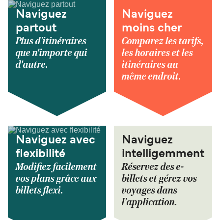
Naviguez
Naviguez
partout
moins cher
Plus d'itinéraires
Comparez les tarifs,
que n'importe qui
les horaires et les
d'autre.
itinéraires au
même endroit.
Naviguez avec
Naviguez
flexibilité
intelligemment
Modifiez facilement
Réservez des e-
vos plans grâce aux
billets et gérez vos
billets flexi.
voyages dans
l'application.