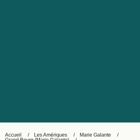
United States
Россия
Portugal
Catalan
대한민국
Suomi
Slovensko
Nederland
Česká republika
Australia
España
New Zealand
日本
Sverige
Ireland
Danmark
中国
Türkiye
العربية
UK
Österreich (DE)
Italia
Accueil
Les Amériques
Marie Galante
Grand Bourg (Marie Galante)