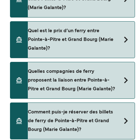
(Marie Galante)?
La traversée en ferry de Pointe-à-Pitre à Grand
Quel est le prix d’un ferry entre
Bourg (Marie Galante) est d'environ 1 heure. La
Pointe-à-Pitre et Grand Bourg (Marie
durée des traversées peut varier d'une saison à
Galante)?
l'autre. Nous vous conseillons donc de vérifier ce
qu'il en est, pour le départ de votre choix.
Le tarif d’une traversée en ferry de Pointe-à-Pitre
Quelles compagnies de ferry
à Grand Bourg (Marie Galante) peut varier selon
proposent la liaison entre Pointe-à-
la saison. Le prix moyen de Pointe-à-Pitre à
Pitre et Grand Bourg (Marie Galante)?
Grand Bourg (Marie Galante) est de $158. Prix
hors frais de réservation.
Cette traversée en ferry est opérée par L’Express
Comment puis-je réserver des billets
Des Iles.
de ferry de Pointe-à-Pitre et Grand
Bourg (Marie Galante)?