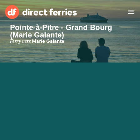
Pointe-à-Pitre - Grand Bourg
(Marie Galante)
Compagnies de ferry
Ferry vers
Marie Galante
Pays
Billet de bateau
Traversées et ports
Hébergement
Ferries
Canada (FR)
Mon Compte
Suisse (FR)
France
Service Client
Belgique (FR)
Maroc (FR)