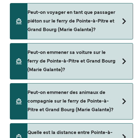
Réservez des ferries de Pointe-à-Pitre à Grand
Peut-on voyager en tant que passager
Bourg (Marie Galante) en utilisant notre moteur
piéton sur le ferry de Pointe-à-Pitre et
de recherche et consultez notre page d'offres
Grand Bourg (Marie Galante)?
pour consulter les dernières promotions
disponibles.
Oui, vous pouvez voyager en tant que passager
Peut-on emmener sa voiture sur le
piéton de Pointe-à-Pitre à Grand Bourg (Marie
ferry de Pointe-à-Pitre et Grand Bourg
Galante) avec
(Marie Galante)?
L’Express Des Iles
Non, les opérateurs n’acceptent actuellement
Peut-on emmener des animaux de
pas les voitures à bord pour les traversées en
compagnie sur le ferry de Pointe-à-
ferry entre Pointe-à-Pitre et Grand Bourg (Marie
Pitre et Grand Bourg (Marie Galante)?
Galante).
Les animaux de compagnie ne sont actuellement
Quelle est la distance entre Pointe-à-
pas autorisés à bord pour les traversées entre