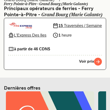
Canada
België (NL)
Ferry Pointe-à-Pitre - Grand Bourg (Marie Galante)
Principaux opérateurs de ferries - Ferry
Ελλάδα
Polska
Grand Bourg (Marie Galante)
Pointe-à-Pitre -
Deutschland
Schweiz (DE)
15
Traversées / Semaine
Norge
Україна
L’Express Des Iles
1
heure
Indonesia
المغرب
à partir de 46 CDN$
Voir prix
Dernières offres