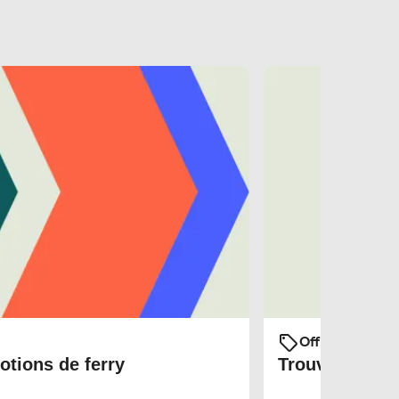
Offres et prom
otions de ferry
Trouvez les bi