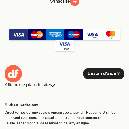
S'inscrire
Besoin d'aide ?
Afficher le plan du site
Ferries
Réservations
Pays
Hébergement
© Direct Ferries.com
Compagnies de ferry
Direct Ferries est une société enregistrée à Ipswich, Royaume Uni. Pour
Traversées et ports
nous contacter, merci de consulter notre page
.
nous contacter
Billet de bateau
Le site leader mondial de réservation de ferry en ligne