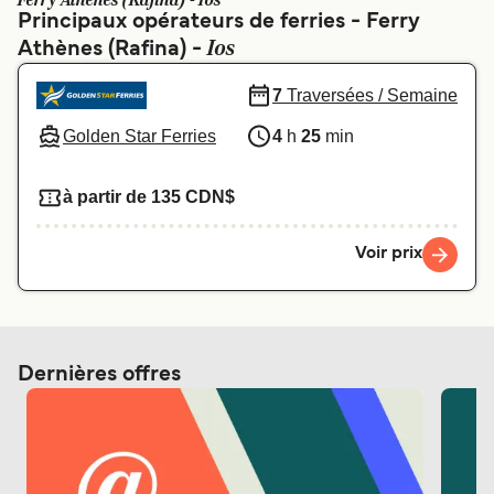
Ferry Athènes (Rafina) - Ios
Canada
België (NL)
Principaux opérateurs de ferries - Ferry
Ios
Athènes (Rafina) -
Ελλάδα
Polska
Deutschland
Schweiz (DE)
7
Traversées / Semaine
Golden Star Ferries
4
h
25
min
Norge
Україна
Indonesia
المغرب
à partir de 135 CDN$
Voir prix
Dernières offres