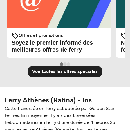
Offres et promotions
O
Soyez le premier informé des
Nou
meilleures offres de ferry
fer
Voir toutes les offres spéciales
Ferry Athènes (Rafina) - Ios
Cette traversée en ferry est opérée par Golden Star
Ferries. En moyenne, il y a 7 des traversées
hebdomadaires en ferry d'une durée de 4 heures 25
minutes entre Athènes (Rafina) et Ios. Les ferries