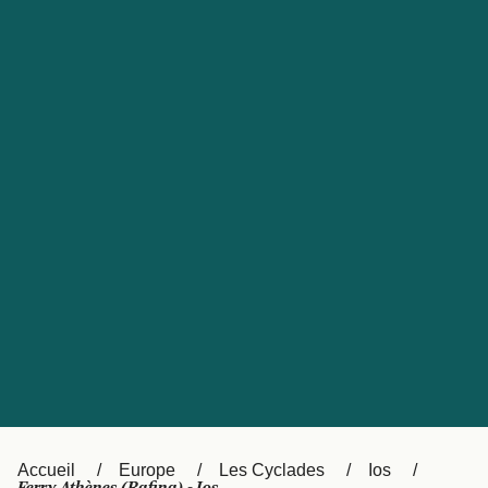
United States
Россия
Portugal
Catalan
대한민국
Suomi
Slovensko
Nederland
Česká republika
Australia
España
New Zealand
日本
Sverige
Ireland
Danmark
中国
Türkiye
العربية
UK
Österreich (DE)
Italia
Accueil
Europe
Les Cyclades
Ios