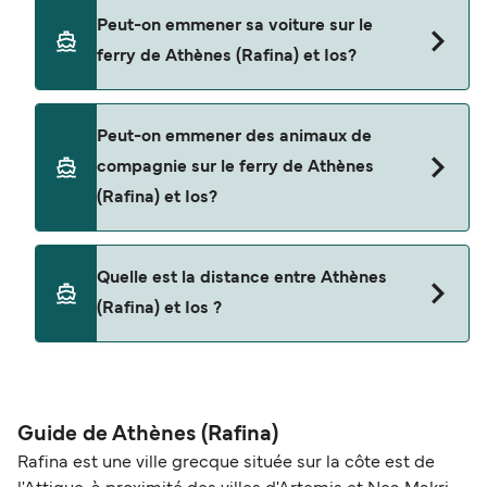
Oui, vous pouvez voyager en tant que passager
Peut-on emmener sa voiture sur le
piéton de Athènes (Rafina) à Ios avec
ferry de Athènes (Rafina) et Ios?
Golden Star Ferries
Oui, vous pouvez voyager avec un véhicule de
Peut-on emmener des animaux de
Athènes (Rafina) à Ios a avec
compagnie sur le ferry de Athènes
Golden Star Ferries
(Rafina) et Ios?
Oui, les animaux de compagnie sont autorisés à
Quelle est la distance entre Athènes
bord du ferry. Vous aurez peut-être besoin d'un
(Rafina) et Ios ?
passeport pour animaux et d'autres documents.
Vous pouvez actuellement emmener des
animaux à bord des ferries avec
La distance entre Athènes (Rafina) et Ios est de
104 miles nautiques.
Golden Star Ferries
Guide de Athènes (Rafina)
Rafina est une ville grecque située sur la côte est de