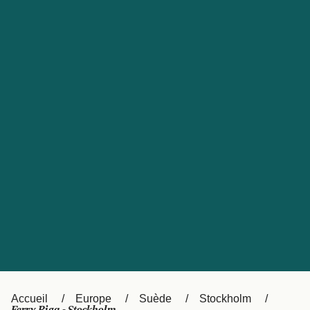
United States
Россия
Portugal
Catalan
대한민국
Suomi
Slovensko
Nederland
Česká republika
Australia
España
New Zealand
日本
Sverige
Ireland
Danmark
中国
Türkiye
العربية
UK
Österreich (DE)
Italia
Accueil
Europe
Suède
Stockholm