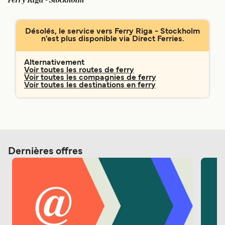
Ferry Riga - Stockholm
Canada
België (NL)
Ελλάδα
Polska
Désolés, le service vers Ferry Riga - Stockholm
n'est plus disponible via Direct Ferries.
Deutschland
Schweiz (DE)
Norge
Україна
Alternativement
Voir toutes les routes de ferry
Voir toutes les compagnies de ferry
Indonesia
المغرب
Voir toutes les destinations en ferry
Dernières offres