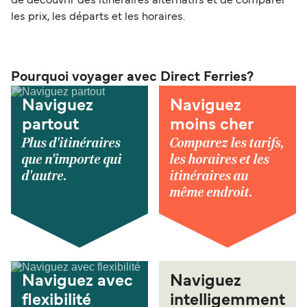
de découvrir des itinéraires alternatifs et de comparer
les prix, les départs et les horaires.
Pourquoi voyager avec Direct Ferries?
Naviguez
Naviguez
partout
moins cher
Plus d'itinéraires
Comparez les tarifs,
que n'importe qui
les horaires et les
d'autre.
itinéraires au
même endroit.
Naviguez avec
Naviguez
flexibilité
intelligemment