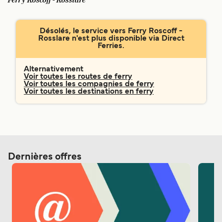
Ferry Roscoff - Rosslare
Canada
België (NL)
Ελλάδα
Polska
Désolés, le service vers Ferry Roscoff -
Rosslare n'est plus disponible via Direct
Deutschland
Schweiz (DE)
Ferries.
Norge
Україна
Alternativement
Voir toutes les routes de ferry
Indonesia
المغرب
Voir toutes les compagnies de ferry
Voir toutes les destinations en ferry
Dernières offres