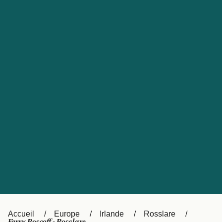
United States
Россия
Portugal
Catalan
대한민국
Suomi
Slovensko
Nederland
Česká republika
Australia
España
New Zealand
日本
Sverige
Ireland
Danmark
中国
Türkiye
العربية
UK
Österreich (DE)
Italia
Accueil
Europe
Irlande
Rosslare