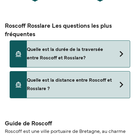
Roscoff Rosslare Les questions les plus
fréquentes
Quelle est la durée de la traversée
entre Roscoff et Rosslare?
Cet itinéraire n'est actuellement pas assuré.
Quelle est la distance entre Roscoff et
Veuillez consulter notre Deal Finder pour des
Rosslare ?
itinéraires alternatifs.
La distance entre Roscoff et Rosslare est de 0
miles nautiques.
Guide de Roscoff
Roscoff est une ville portuaire de Bretagne, au charme