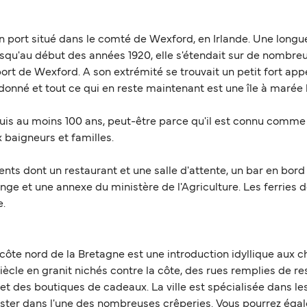
 un port situé dans le comté de Wexford, en Irlande. Une long
usqu'au début des années 1920, elle s'étendait sur de nombre
ort de Wexford. A son extrémité se trouvait un petit fort appe
donné et tout ce qui en reste maintenant est une île à marée
uis au moins 100 ans, peut-être parce qu'il est connu comme ét
 baigneurs et familles.
 dont un restaurant et une salle d'attente, un bar en bord d
nge et une annexe du ministère de l'Agriculture. Les ferries 
e.
a côte nord de la Bretagne est une introduction idyllique aux 
ècle en granit nichés contre la côte, des rues remplies de r
et des boutiques de cadeaux. La ville est spécialisée dans les
ster dans l'une des nombreuses crêperies. Vous pourrez égal