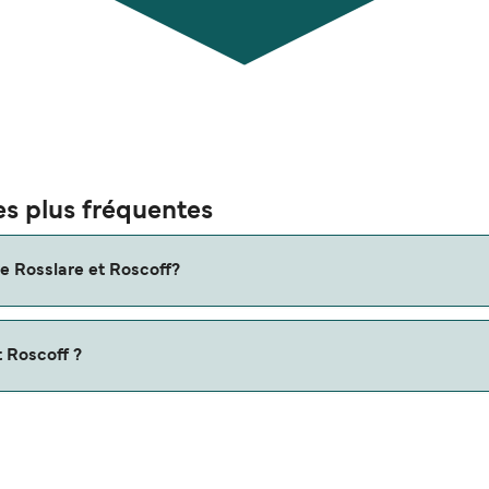
es plus fréquentes
re Rosslare et Roscoff?
Veuillez consulter notre Deal Finder pour des itinéraires altern
t Roscoff ?
 0 miles nautiques.