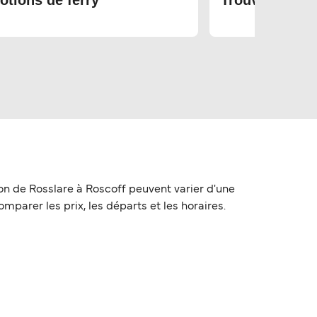
otions de ferry
Trouvez les bi
ion de Rosslare à Roscoff peuvent varier d'une
omparer les prix, les départs et les horaires.