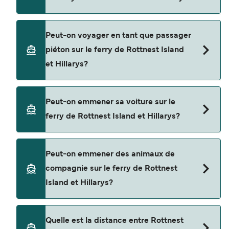
Réservez des ferries de Rottnest Island à Hillarys
Peut-on voyager en tant que passager
en utilisant notre moteur de recherche et
piéton sur le ferry de Rottnest Island
consultez notre page d'offres pour consulter les
et Hillarys?
dernières promotions disponibles.
Oui, vous pouvez voyager en tant que passager
Peut-on emmener sa voiture sur le
piéton de Rottnest Island à Hillarys avec
ferry de Rottnest Island et Hillarys?
Rottnest Fast Ferries
Non, les opérateurs n’acceptent actuellement
Peut-on emmener des animaux de
pas les voitures à bord pour les traversées en
compagnie sur le ferry de Rottnest
ferry entre Rottnest Island et Hillarys.
Island et Hillarys?
Les animaux de compagnie ne sont actuellement
Quelle est la distance entre Rottnest
pas autorisés à bord pour les traversées entre