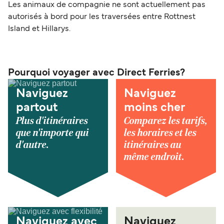
Les animaux de compagnie ne sont actuellement pas
autorisés à bord pour les traversées entre Rottnest
Island et Hillarys.
Pourquoi voyager avec Direct Ferries?
Naviguez
Naviguez
partout
moins cher
Plus d'itinéraires
Comparez les tarifs,
que n'importe qui
les horaires et les
d'autre.
itinéraires au
même endroit.
Naviguez avec
Naviguez