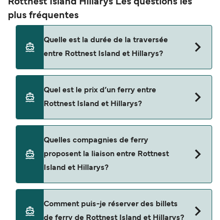
Rottnest Island Hillarys Les questions les
plus fréquentes
Quelle est la durée de la traversée
entre Rottnest Island et Hillarys?
La traversée en ferry de Rottnest Island à Hillarys
Quel est le prix d’un ferry entre
est d'environ 45 minutes. La durée des traversées
Rottnest Island et Hillarys?
peut varier d'une saison à l'autre. Nous vous
conseillons donc de vérifier ce qu'il en est, pour le
départ de votre choix.
Le tarif d’une traversée en ferry de Rottnest
Quelles compagnies de ferry
Island à Hillarys peut varier selon la saison. Le
proposent la liaison entre Rottnest
prix moyen de Rottnest Island à Hillarys est de
Island et Hillarys?
$190. Prix hors frais de réservation.
Cette traversée en ferry est opérée par Rottnest
Comment puis-je réserver des billets
Fast Ferries.
de ferry de Rottnest Island et Hillarys?