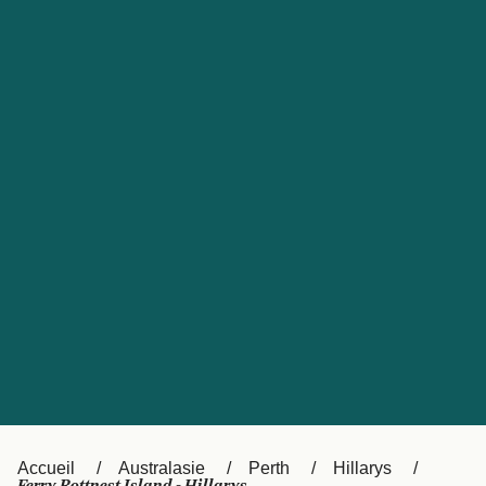
United States
Россия
Portugal
Catalan
대한민국
Suomi
Slovensko
Nederland
Česká republika
Australia
España
New Zealand
日本
Sverige
Ireland
Danmark
中国
Türkiye
العربية
UK
Österreich (DE)
Italia
Accueil
Australasie
Perth
Hillarys