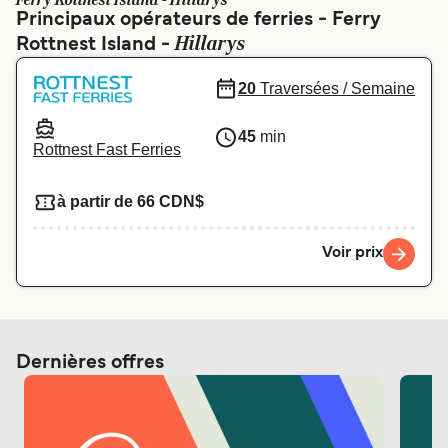
Ferry Rottnest Island - Hillarys
Canada
België (NL)
Principaux opérateurs de ferries - Ferry
Hillarys
Rottnest Island -
Ελλάδα
Polska
Deutschland
Schweiz (DE)
20
Traversées / Semaine
Norge
Україна
45
min
Rottnest Fast Ferries
Indonesia
المغرب
à partir de 66 CDN$
Voir prix
Dernières offres