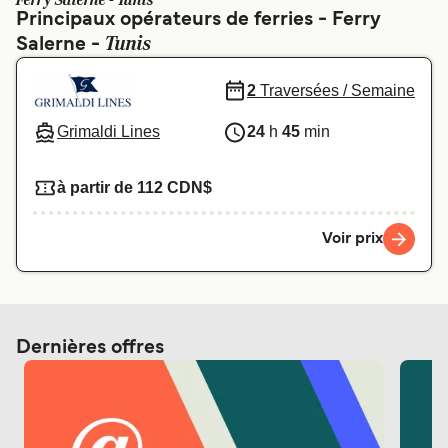
Ferry Salerne - Tunis
Canada
België (NL)
Principaux opérateurs de ferries - Ferry
Tunis
Salerne -
Ελλάδα
Polska
Deutschland
Schweiz (DE)
2
Traversées / Semaine
Norge
Україна
Grimaldi Lines
24
h
45
min
Indonesia
المغرب
à partir de 112 CDN$
Voir prix
Dernières offres