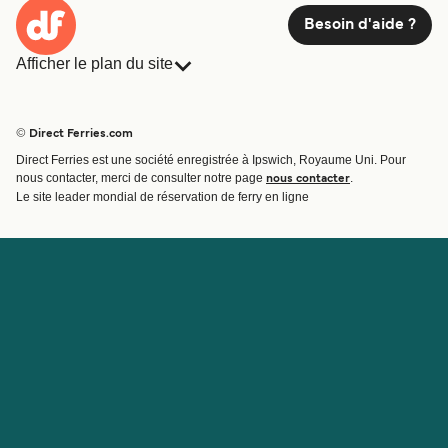
Besoin d'aide ?
Afficher le plan du site
Ferries
Réservations
Pays
Hébergement
© Direct Ferries.com
Compagnies de ferry
Direct Ferries est une société enregistrée à Ipswich, Royaume Uni. Pour
Traversées et ports
nous contacter, merci de consulter notre page
.
nous contacter
Billet de bateau
Le site leader mondial de réservation de ferry en ligne
Compte
Aide et assistance
Gérer ma réservation
Contactez nous
Confirmation de la réservation
Service Client
Aide
À propos de Direct
Travaillez avec nous
Ferries
Programme d'affiliation
Sites internationaux
Programme d'agent
À propos