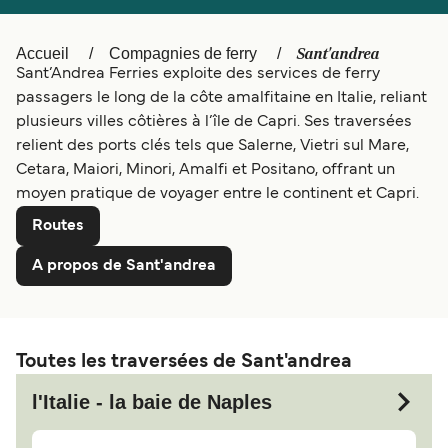
Canada
België (NL)
Sant'andrea
Accueil
Compagnies de ferry
Ελλάδα
Polska
Sant’Andrea Ferries exploite des services de ferry
Deutschland
Schweiz (DE)
passagers le long de la côte amalfitaine en Italie, reliant
plusieurs villes côtières à l’île de Capri. Ses traversées
Norge
Україна
relient des ports clés tels que Salerne, Vietri sul Mare,
Cetara, Maiori, Minori, Amalfi et Positano, offrant un
Indonesia
المغرب
moyen pratique de voyager entre le continent et Capri.
Routes
A propos de Sant'andrea
Toutes les traversées de Sant'andrea
l'Italie - la baie de Naples