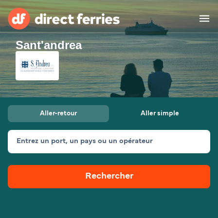
Sant'andrea
Compagnies de ferry
Pays
Billet de bateau
Aller-retour
Aller simple
Traversées et ports
Hébergement
Ferries
Entrez un port, un pays ou un opérateur
Canada (FR)
Rechercher
Mon Compte
Suisse (FR)
France
Service Client
Belgique (FR)
Maroc (FR)