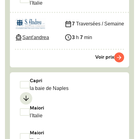
l'Italie
7
Traversées / Semaine
Sant'andrea
3
h
7
min
Voir prix
Capri
la baie de Naples
Maiori
l'Italie
Maiori