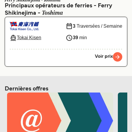
Ferry Shikinejima - Toshima
Canada
België (NL)
Principaux opérateurs de ferries - Ferry
Toshima
Shikinejima -
Ελλάδα
Polska
Deutschland
Schweiz (DE)
3
Traversées / Semaine
Norge
Україна
Tokai Kisen
39
min
Indonesia
المغرب
Voir prix
Dernières offres