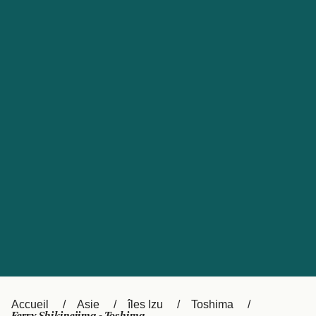
United States
Россия
Portugal
Catalan
대한민국
Suomi
Slovensko
Nederland
Česká republika
Australia
España
New Zealand
日本
Sverige
Ireland
Danmark
中国
Türkiye
العربية
UK
Österreich (DE)
Italia
Accueil
Asie
îles Izu
Toshima