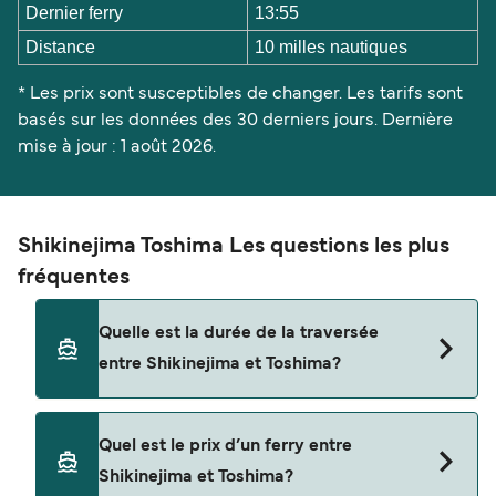
Dernier ferry
13:55
Distance
10 milles nautiques
* Les prix sont susceptibles de changer. Les tarifs sont
basés sur les données des 30 derniers jours. Dernière
mise à jour : 1 août 2026.
Shikinejima Toshima Les questions les plus
fréquentes
Quelle est la durée de la traversée
entre Shikinejima et Toshima?
La traversée en ferry de Shikinejima à Toshima
Quel est le prix d’un ferry entre
est d'environ 39 minutes. La durée des traversées
Shikinejima et Toshima?
peut varier d'une saison à l'autre. Nous vous