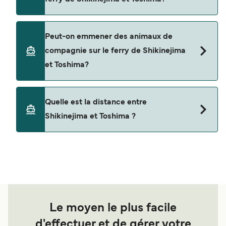
Tokai Kisen
Non, les opérateurs n’acceptent actuellement
Peut-on emmener des animaux de
pas les voitures à bord pour les traversées en
compagnie sur le ferry de Shikinejima
ferry entre Shikinejima et Toshima.
et Toshima?
Les animaux de compagnie ne sont actuellement
Quelle est la distance entre
pas autorisés à bord pour les traversées entre
Shikinejima et Toshima ?
Shikinejima et Toshima.
La distance entre Shikinejima et Toshima est de
10 miles nautiques.
Le moyen le plus facile
d'effectuer et de gérer votre