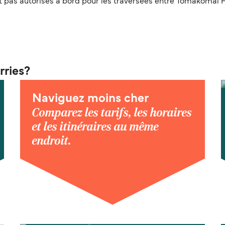
pas autorisés à bord pour les traversées entre Tomakomai H
rries?
Naviguez moins cher
Comparez les tarifs, les horaires
et les itinéraires au même
endroit.