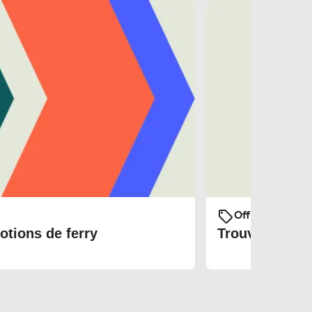
Offres et prom
otions de ferry
Trouvez les bi