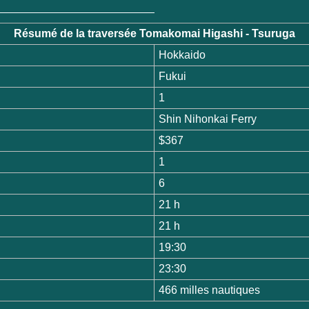
Résumé de la traversée Tomakomai Higashi - Tsuruga
Hokkaido
Fukui
1
Shin Nihonkai Ferry
$367
1
6
21 h
21 h
19:30
23:30
466 milles nautiques