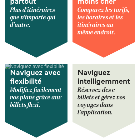
partout
moins cher
Plus d'itinéraires
Comparez les tarifs,
que n'importe qui
les horaires et les
d'autre.
itinéraires au
même endroit.
Naviguez avec
Naviguez
flexibilité
intelligemment
Modifiez facilement
Réservez des e-
vos plans grâce aux
billets et gérez vos
billets flexi.
voyages dans
l'application.