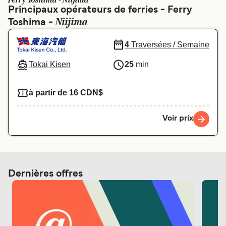
Ferry Toshima - Niijima
Canada
België (NL)
Principaux opérateurs de ferries - Ferry
Niijima
Toshima -
Ελλάδα
Polska
Deutschland
Schweiz (DE)
4
Traversées / Semaine
Norge
Україна
Tokai Kisen
25
min
Indonesia
المغرب
à partir de 16 CDN$
Voir prix
Dernières offres