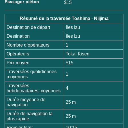
Passager piéton
$15
Résumé de la traversée Toshima - Niijima
Destination de départ
îles Izu
Destination
îles Izu
Nombre d’opérateurs
1
Opérateurs
Tokai Kisen
Prix moyen
$15
Traversées quotidiennes
1
moyennes
Traversées
4
hebdomadaires moyennes
Durée moyenne de
25 m
navigation
Durée de navigation la
25 m
plus rapide
Premier ferry
10:15