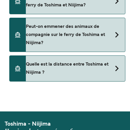
piéton de Toshima à Niijima avec
ferry de Toshima et Niijima?
Tokai Kisen
Non, les opérateurs n’acceptent actuellement
Peut-on emmener des animaux de
pas les voitures à bord pour les traversées en
compagnie sur le ferry de Toshima et
ferry entre Toshima et Niijima.
Niijima?
Les animaux de compagnie ne sont actuellement
Quelle est la distance entre Toshima et
pas autorisés à bord pour les traversées entre
Niijima ?
Toshima et Niijima.
La distance entre Toshima et Niijima est de 8
miles nautiques.
Toshima - Niijima