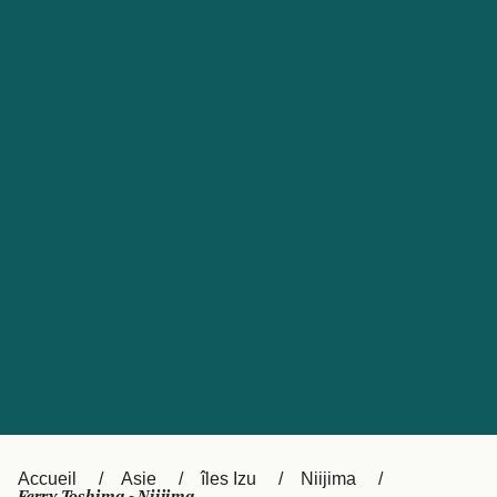
United States
Россия
Portugal
Catalan
대한민국
Suomi
Slovensko
Nederland
Česká republika
Australia
España
New Zealand
日本
Sverige
Ireland
Danmark
中国
Türkiye
العربية
UK
Österreich (DE)
Italia
Accueil
Asie
îles Izu
Niijima