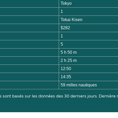
Tokyo
1
Tokai Kisen
$282
1
5
5 h 50 m
2 h 25 m
12:50
14:35
59 milles nautiques
s sont basés sur les données des 30 derniers jours. Dernière m