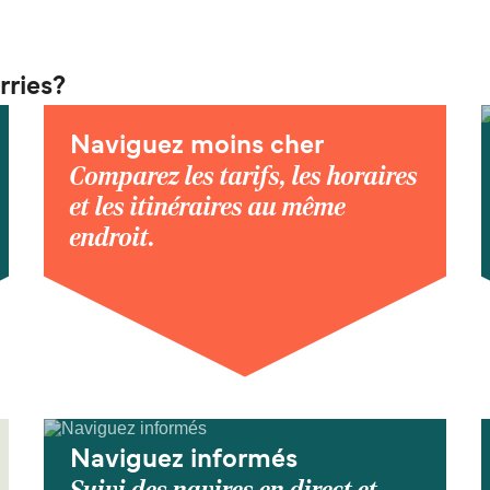
rries?
Naviguez moins cher
Comparez les tarifs, les horaires
et les itinéraires au même
endroit.
Naviguez informés