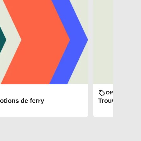
Offres et prom
otions de ferry
Trouvez les bi