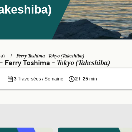
akeshiba)
Ferry Toshima - Tokyo (Takeshiba)
ba)
Tokyo (Takeshiba)
 - Ferry Toshima -
3
Traversées / Semaine
2
h
25
min