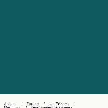
United States
Россия
Portugal
Catalan
대한민국
Suomi
Slovensko
Nederland
Česká republika
Australia
España
New Zealand
日本
Sverige
Ireland
Danmark
中国
Türkiye
العربية
UK
Österreich (DE)
Italia
Accueil
Europe
Iles Egades
Marettimo