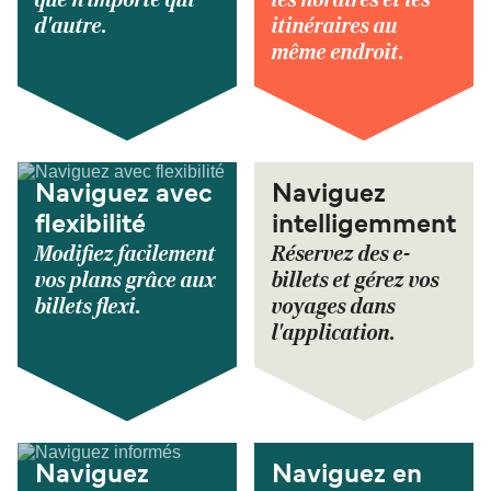
que n'importe qui
les horaires et les
d'autre.
itinéraires au
même endroit.
Naviguez avec
Naviguez
flexibilité
intelligemment
Modifiez facilement
Réservez des e-
vos plans grâce aux
billets et gérez vos
billets flexi.
voyages dans
l'application.
Naviguez
Naviguez en