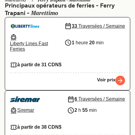
Ferry Trapani - Marettimo
Canada
België (NL)
Principaux opérateurs de ferries - Ferry
Marettimo
Trapani -
Ελλάδα
Polska
Deutschland
Schweiz (DE)
33
Traversées / Semaine
Norge
Україна
1
heure
20
min
Liberty Lines Fast
Ferries
Indonesia
المغرب
à partir de 31 CDN$
Voir prix
6
Traversées / Semaine
Siremar
2
h
55
min
à partir de 38 CDN$