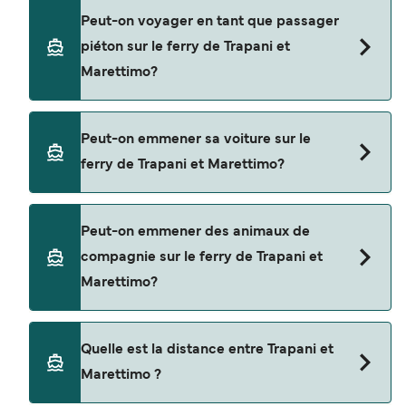
Siremar
Réservez des ferries de Trapani à Marettimo en
Peut-on voyager en tant que passager
utilisant notre moteur de recherche et consultez
piéton sur le ferry de Trapani et
notre page d'offres pour consulter les dernières
Marettimo?
promotions disponibles.
Oui, vous pouvez voyager en tant que passager
Peut-on emmener sa voiture sur le
piéton de Trapani à Marettimo avec
ferry de Trapani et Marettimo?
Liberty Lines Fast Ferries
Siremar
Oui, vous pouvez voyager avec un véhicule de
Peut-on emmener des animaux de
Trapani à Marettimo a avec
compagnie sur le ferry de Trapani et
Siremar
Marettimo?
Oui, les animaux de compagnie sont autorisés à
Quelle est la distance entre Trapani et
bord du ferry. Vous aurez peut-être besoin d'un
Marettimo ?
passeport pour animaux et d'autres documents.
Vous pouvez actuellement emmener des