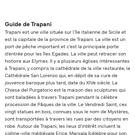
animaux à bord des ferries avec
La distance entre Trapani et Marettimo est de 26
miles nautiques.
Liberty Lines Fast Ferries
Guide de Trapani
Trapani est une ville située sur l'île italienne de Sicile et
est la capitale de la province de Trapani. La ville est un
port de pêche important et c'est la principale porte
d'entrée pour les îles Egades. La ville peut retracer son
histoire aux Elymes. Il y a plusieurs églises intéressantes
à Trapani, y compris la cathédrale de la ville restaurée, la
Cathédrale San Lorenzo qui, en dépit de sa cure de
jouvence baroque plus tard, date du XIVe siècle. La
Chiesa del Purgatorio est la maison des sculptures qui
sont baladées à travers Trapani pendant la célèbre
procession de Pâques de la ville. Le Vendredi Saint, ces
vingt statues en bois, connues sous le nom de Mystères,
sont transportées à travers les rues par des citoyens en
robe. Autour de Trapani, les lieux d'intérêt incluent la
colline-ville médiévale Erice, Marsala (célèbre pour son