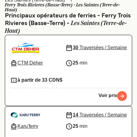
Canada
België (NL)
Ferry Trois Rivieres (Basse-Terre) - Les Saintes (Terre-de-
Haut)
Ελλάδα
Polska
Principaux opérateurs de ferries - Ferry Trois
Les Saintes (Terre-de-
Rivieres (Basse-Terre) -
Deutschland
Schweiz (DE)
Haut)
Norge
Україна
30
Traversées / Semaine
Indonesia
المغرب
CTM Deher
25
min
à partir de 33 CDN$
Voir prix
14
Traversées / Semaine
Karu'ferry
25
min