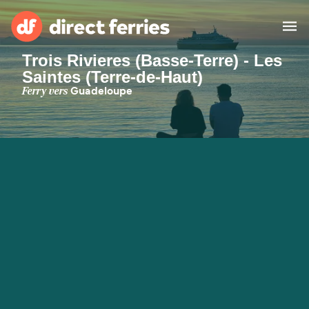
Trois Rivieres (Basse-Terre) - Les
Saintes (Terre-de-Haut)
Compagnies de ferry
Ferry vers
Guadeloupe
Pays
Billet de bateau
Traversées et ports
Hébergement
Ferries
Canada (FR)
Mon Compte
Suisse (FR)
France
Service Client
Belgique (FR)
Maroc (FR)