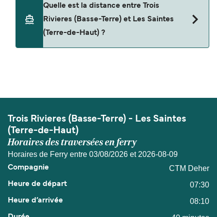
Quelle est la distance entre Trois
bord du ferry. Vous aurez peut-être besoin d'un
Rivieres (Basse-Terre) et Les Saintes
passeport pour animaux et d'autres documents.
(Terre-de-Haut) ?
Vous pouvez actuellement emmener des
animaux à bord des ferries avec
La distance entre Trois Rivieres (Basse-Terre) et
CTM Deher
Les Saintes (Terre-de-Haut) est de 5 miles
nautiques.
Trois Rivieres (Basse-Terre) - Les Saintes
(Terre-de-Haut)
Horaires des traversées en ferry
Horaires de Ferry entre 03/08/2026 et 2026-08-09
CTM Deher
07:30
08:10