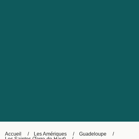
United States
Россия
Portugal
Catalan
대한민국
Suomi
Slovensko
Nederland
Česká republika
Australia
España
New Zealand
日本
Sverige
Ireland
Danmark
中国
Türkiye
العربية
UK
Österreich (DE)
Italia
Accueil
Les Amériques
Guadeloupe
Les Saintes (Terre-de-Haut)