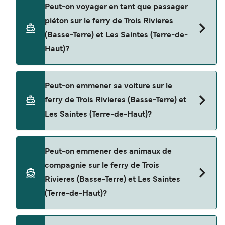
Réservez des ferries de Trois Rivieres (Basse-
Peut-on voyager en tant que passager
Terre) à Les Saintes (Terre-de-Haut) en utilisant
piéton sur le ferry de Trois Rivieres
notre moteur de recherche et consultez notre
(Basse-Terre) et Les Saintes (Terre-de-
page d'offres pour consulter les dernières
Haut)?
promotions disponibles.
Oui, vous pouvez voyager en tant que passager
Peut-on emmener sa voiture sur le
piéton de Trois Rivieres (Basse-Terre) à Les
ferry de Trois Rivieres (Basse-Terre) et
Saintes (Terre-de-Haut) avec
Les Saintes (Terre-de-Haut)?
CTM Deher
FRS Alizes
Non, les opérateurs n’acceptent actuellement
Peut-on emmener des animaux de
pas les voitures à bord pour les traversées en
compagnie sur le ferry de Trois
ferry entre Trois Rivieres (Basse-Terre) et Les
Rivieres (Basse-Terre) et Les Saintes
Saintes (Terre-de-Haut).
(Terre-de-Haut)?
Oui, les animaux de compagnie sont autorisés à