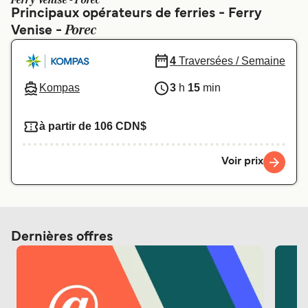
Ferry Venise - Porec
Canada
België (NL)
Principaux opérateurs de ferries - Ferry
Porec
Venise -
Ελλάδα
Polska
Deutschland
Schweiz (DE)
4
Traversées / Semaine
Norge
Україна
Kompas
3
h
15
min
Indonesia
المغرب
à partir de 106 CDN$
Voir prix
Dernières offres