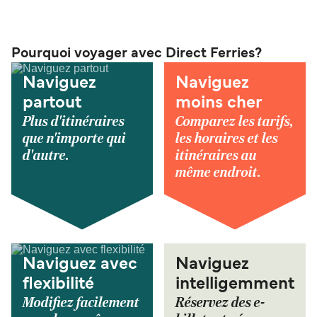
Pourquoi voyager avec Direct Ferries?
Naviguez
Naviguez
partout
moins cher
Plus d'itinéraires
Comparez les tarifs,
que n'importe qui
les horaires et les
d'autre.
itinéraires au
même endroit.
Naviguez avec
Naviguez
flexibilité
intelligemment
Modifiez facilement
Réservez des e-