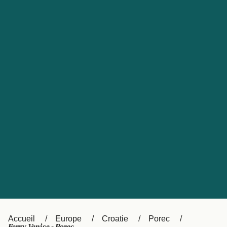
United States
Россия
Portugal
Catalan
대한민국
Suomi
Slovensko
Nederland
Česká republika
Australia
España
New Zealand
日本
Sverige
Ireland
Danmark
中国
Türkiye
العربية
UK
Österreich (DE)
Italia
Accueil
Europe
Croatie
Porec