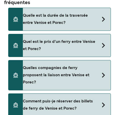
fréquentes
Quelle est la durée de la traversée
entre Venise et Porec?
La traversée en ferry de Venise à Porec est
Quel est le prix d’un ferry entre Venise
d'environ 3 heures 15 minutes. La durée des
et Porec?
traversées peut varier d'une saison à l'autre. Nous
vous conseillons donc de vérifier ce qu'il en est,
pour le départ de votre choix.
Le tarif d’une traversée en ferry de Venise à
Quelles compagnies de ferry
Porec peut varier selon la saison. Le prix moyen
proposent la liaison entre Venise et
de Venise à Porec est de $377. Prix hors frais de
Porec?
réservation.
Cette traversée en ferry est opérée par Kompas.
Comment puis-je réserver des billets
de ferry de Venise et Porec?