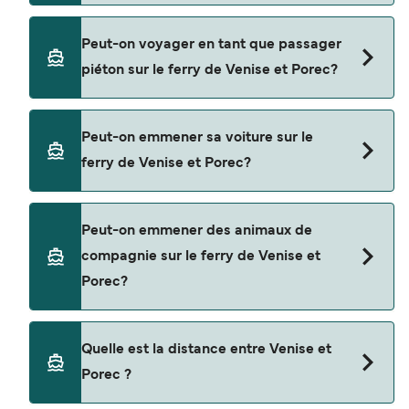
Réservez des ferries de Venise à Porec en
Peut-on voyager en tant que passager
utilisant notre moteur de recherche et consultez
piéton sur le ferry de Venise et Porec?
notre page d'offres pour consulter les dernières
promotions disponibles.
Oui, vous pouvez voyager en tant que passager
Peut-on emmener sa voiture sur le
piéton de Venise à Porec avec
ferry de Venise et Porec?
Kompas
Non, les opérateurs n’acceptent actuellement
Peut-on emmener des animaux de
pas les voitures à bord pour les traversées en
compagnie sur le ferry de Venise et
ferry entre Venise et Porec.
Porec?
Les animaux de compagnie ne sont actuellement
Quelle est la distance entre Venise et
pas autorisés à bord pour les traversées entre
Porec ?
Venise et Porec.