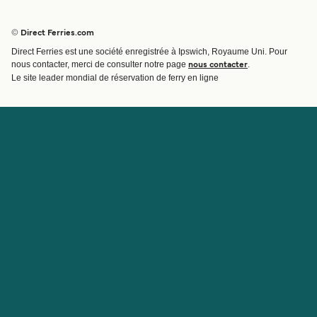
Ferries
Réservations
Pays
Hébergement
© Direct Ferries.com
Compagnies de ferry
Direct Ferries est une société enregistrée à Ipswich, Royaume Uni. Pour
Traversées et ports
nous contacter, merci de consulter notre page
.
nous contacter
Billet de bateau
Le site leader mondial de réservation de ferry en ligne
Compte
Aide et assistance
Gérer ma réservation
Contactez nous
Confirmation de la réservation
Service Client
Aide
À propos de Direct
Travaillez avec nous
Ferries
Programme d'affiliation
Sites internationaux
Programme d'agent
À propos
Informations légales
Sites partenaires
Cookies
Cheapferry
Politique de confidentialité
Cuba Ferries