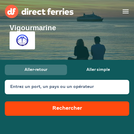
Vigourmarine
Compagnies de ferry
Pays
Billet de bateau
Aller-retour
Aller simple
Traversées et ports
Hébergement
Ferries
Entrez un port, un pays ou un opérateur
Canada (FR)
Rechercher
Mon Compte
Suisse (FR)
France
Service Client
Belgique (FR)
Maroc (FR)