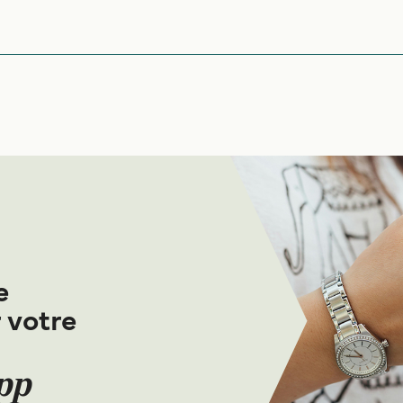
llets jusqu’au débarquement !
e
 votre
App