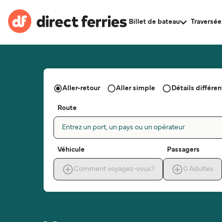
Billet de bateau
Traversée
Aller-retour
Aller simple
Détails différent
Route
Entrez un port, un pays ou un opérateur
Véhicule
Passagers
Comment voyagez-vous?
0
Adultes