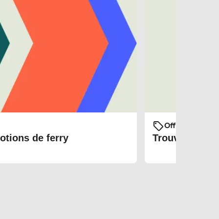
Offres et prom
otions de ferry
Trouvez les bi