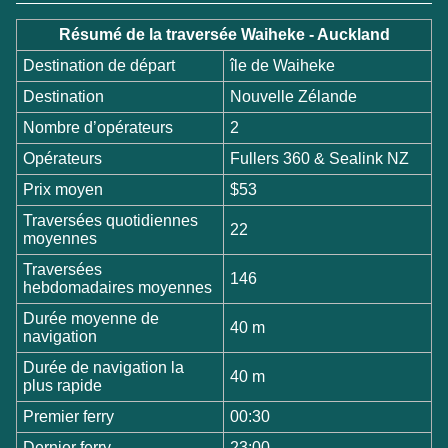
Résumé de la traversée Waiheke - Auckland
Destination de départ
île de Waiheke
Destination
Nouvelle Zélande
Nombre d’opérateurs
2
Opérateurs
Fullers 360 & Sealink NZ
Prix moyen
$53
Traversées quotidiennes
22
moyennes
Traversées
146
hebdomadaires moyennes
Durée moyenne de
40 m
navigation
Durée de navigation la
40 m
plus rapide
Premier ferry
00:30
Dernier ferry
23:00