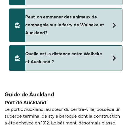
Fullers 360
Sealink NZ
Oui, vous pouvez voyager avec un véhicule de
Peut-on emmener des animaux de
Waiheke à Auckland a avec
compagnie sur le ferry de Waiheke et
Sealink NZ
Auckland?
Oui, les animaux de compagnie sont autorisés à
Quelle est la distance entre Waiheke
bord du ferry. Vous aurez peut-être besoin d'un
et Auckland ?
passeport pour animaux et d'autres documents.
Vous pouvez actuellement emmener des
animaux à bord des ferries avec
La distance entre Waiheke et Auckland est de 14
miles nautiques.
Sealink NZ
Guide de Auckland
Port de Auckland
Le port d'Auckland, au cœur du centre-ville, possède un
superbe terminal de style baroque dont la construction
a été achevée en 1912. Le bâtiment, désormais classé