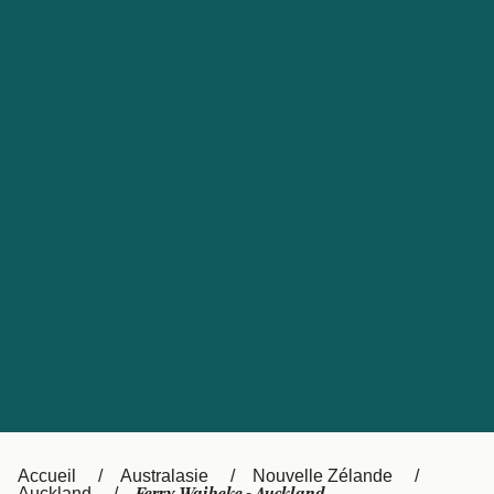
United States
Россия
Portugal
Catalan
대한민국
Suomi
Slovensko
Nederland
Česká republika
Australia
España
New Zealand
日本
Sverige
Ireland
Danmark
中国
Türkiye
العربية
UK
Österreich (DE)
Italia
Accueil
Australasie
Nouvelle Zélande
Auckland