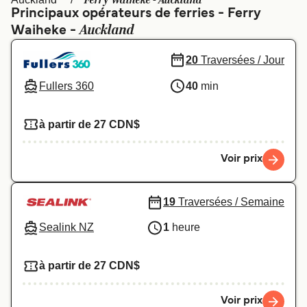
Ferry Waiheke - Auckland
Canada
België (NL)
Principaux opérateurs de ferries - Ferry
Auckland
Waiheke -
Ελλάδα
Polska
Deutschland
Schweiz (DE)
20
Traversées / Jour
Norge
Україна
Fullers 360
40
min
Indonesia
المغرب
à partir de 27 CDN$
Voir prix
19
Traversées / Semaine
Sealink NZ
1
heure
à partir de 27 CDN$
Voir prix