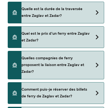
Quelle est la durée de la traversée
entre Zaglav et Zadar?
La traversée en ferry de Zaglav à Zadar est
Quel est le prix d’un ferry entre Zaglav
d'environ 45 minutes. La durée des traversées
et Zadar?
peut varier d'une saison à l'autre. Nous vous
conseillons donc de vérifier ce qu'il en est, pour le
départ de votre choix.
Le tarif d’une traversée en ferry de Zaglav à
Quelles compagnies de ferry
Zadar peut varier selon la saison. Le prix moyen
proposent la liaison entre Zaglav et
de Zaglav à Zadar est de $25. Prix hors frais de
Zadar?
réservation.
Cette traversée en ferry est opérée par TP Line.
Comment puis-je réserver des billets
de ferry de Zaglav et Zadar?