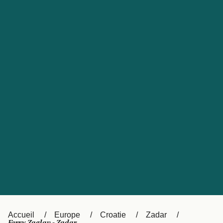
United States
Россия
Portugal
Catalan
대한민국
Suomi
Slovensko
Nederland
Česká republika
Australia
España
New Zealand
日本
Sverige
Ireland
Danmark
中国
Türkiye
العربية
UK
Österreich (DE)
Italia
Accueil
Europe
Croatie
Zadar