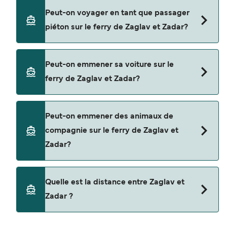
Réservez des ferries de Zaglav à Zadar en
Peut-on voyager en tant que passager
utilisant notre moteur de recherche et consultez
piéton sur le ferry de Zaglav et Zadar?
notre page d'offres pour consulter les dernières
promotions disponibles.
Oui, vous pouvez voyager en tant que passager
Peut-on emmener sa voiture sur le
piéton de Zaglav à Zadar avec
ferry de Zaglav et Zadar?
TP Line
Non, les opérateurs n’acceptent actuellement
Peut-on emmener des animaux de
pas les voitures à bord pour les traversées en
compagnie sur le ferry de Zaglav et
ferry entre Zaglav et Zadar.
Zadar?
Les animaux de compagnie ne sont actuellement
Quelle est la distance entre Zaglav et
pas autorisés à bord pour les traversées entre
Zadar ?
Zaglav et Zadar.