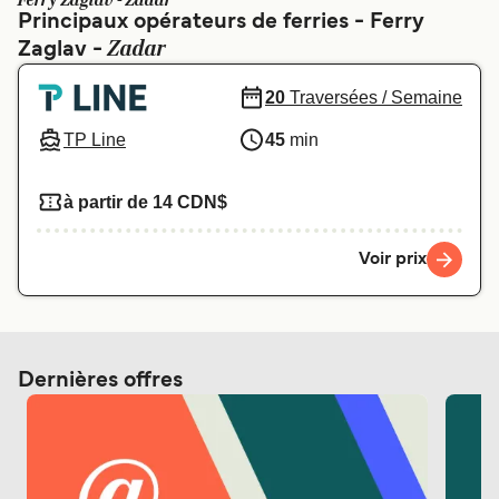
Ferry Zaglav - Zadar
Canada
België (NL)
Principaux opérateurs de ferries - Ferry
Zadar
Zaglav -
Ελλάδα
Polska
Deutschland
Schweiz (DE)
20
Traversées / Semaine
Norge
Україна
TP Line
45
min
Indonesia
المغرب
à partir de 14 CDN$
Voir prix
Dernières offres