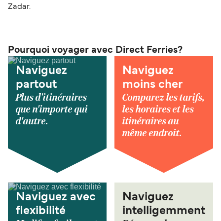
Zadar.
Pourquoi voyager avec Direct Ferries?
Naviguez
Naviguez
partout
moins cher
Plus d'itinéraires
Comparez les tarifs,
que n'importe qui
les horaires et les
d'autre.
itinéraires au
même endroit.
Naviguez avec
Naviguez
flexibilité
intelligemment