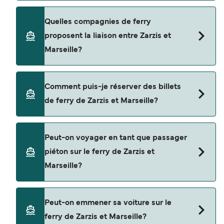
vous conseillons donc de vérifier ce qu'il en est,
pour le départ de votre choix.
Le tarif d’une traversée en ferry de Zarzis à
Quelles compagnies de ferry
Marseille peut varier selon la saison. Le prix
proposent la liaison entre Zarzis et
moyen de Zarzis à Marseille est de $858. Prix hors
Marseille?
frais de réservation.
Cette traversée en ferry est opérée par CTN
Comment puis-je réserver des billets
Ferries.
de ferry de Zarzis et Marseille?
Réservez des ferries de Zarzis à Marseille en
Peut-on voyager en tant que passager
utilisant notre moteur de recherche et consultez
piéton sur le ferry de Zarzis et
notre page d'offres pour consulter les dernières
Marseille?
promotions disponibles.
Oui, vous pouvez voyager en tant que passager
Peut-on emmener sa voiture sur le
piéton de Zarzis à Marseille avec
ferry de Zarzis et Marseille?