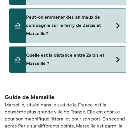
CTN Ferries
Oui, vous pouvez voyager avec un véhicule de
Peut-on emmener des animaux de
Zarzis à Marseille a avec
compagnie sur le ferry de Zarzis et
CTN Ferries
Marseille?
Les animaux de compagnie ne sont actuellement
Quelle est la distance entre Zarzis et
pas autorisés à bord pour les traversées entre
Marseille ?
Zarzis et Marseille.
La distance entre Zarzis et Marseille est de 677
miles nautiques.
Guide de Marseille
Marseille, située dans le sud de la France, est la
deuxième plus grande ville de France. Elle est connue
pour son magnifique littoral et pour son port. En second
après Paris sur différents points, Marseille est parmi la