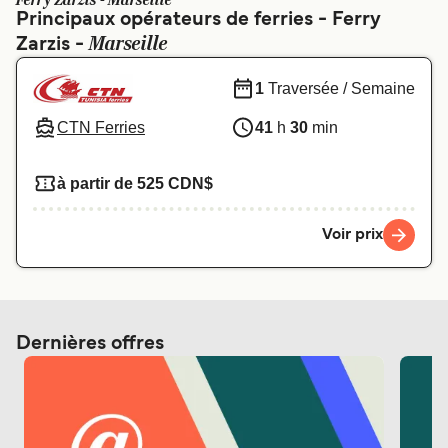
Ferry Zarzis - Marseille
Canada
België (NL)
Principaux opérateurs de ferries - Ferry
Marseille
Zarzis -
Ελλάδα
Polska
Deutschland
Schweiz (DE)
1
Traversée / Semaine
Norge
Україна
CTN Ferries
41
h
30
min
Indonesia
المغرب
à partir de 525 CDN$
Voir prix
Dernières offres