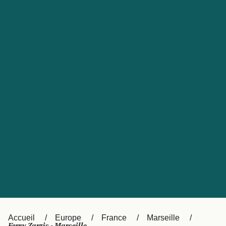
United States
Россия
Portugal
Catalan
대한민국
Suomi
Slovensko
Nederland
Česká republika
Australia
España
New Zealand
日本
Sverige
Ireland
Danmark
中国
Türkiye
العربية
UK
Österreich (DE)
Italia
Accueil
Europe
France
Marseille