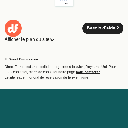
Besoin d'aide ?
Afficher le plan du site
Ferries
Réservations
Pays
Hébergement
© Direct Ferries.com
Compagnies de ferry
Direct Ferries est une société enregistrée à Ipswich, Royaume Uni. Pour
Traversées et ports
nous contacter, merci de consulter notre page
.
nous contacter
Billet de bateau
Le site leader mondial de réservation de ferry en ligne
Compte
Aide et assistance
Gérer ma réservation
Contactez nous
Confirmation de la réservation
Service Client
Aide
À propos de Direct
Travaillez avec nous