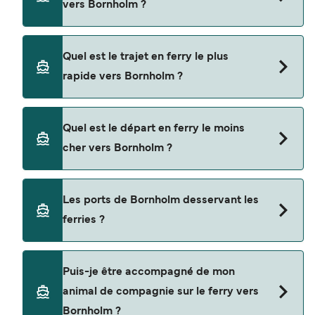
vers Bornholm ?
Les ferries vers Bornholm naviguent depuis
Quel est le trajet en ferry le plus
Ystad
rapide vers Bornholm ?
Sassnitz
La traversée en ferry la plus rapide vers
Koge
Quel est le départ en ferry le moins
Bornholm est sur la route Ystad - Ronne, avec une
cher vers Bornholm ?
durée du trajet d’environ 1 heure 20 minutes.
La traversée en ferry la moins chère vers
Les ports de Bornholm desservant les
Bornholm coûte $71 sur la route Koge - Ronne.
ferries ?
Prix hors frais de réservation.
Les ports de Bornholm avec des départs de
Puis-je être accompagné de mon
ferries disponibles sont
animal de compagnie sur le ferry vers
Ronne
Bornholm ?