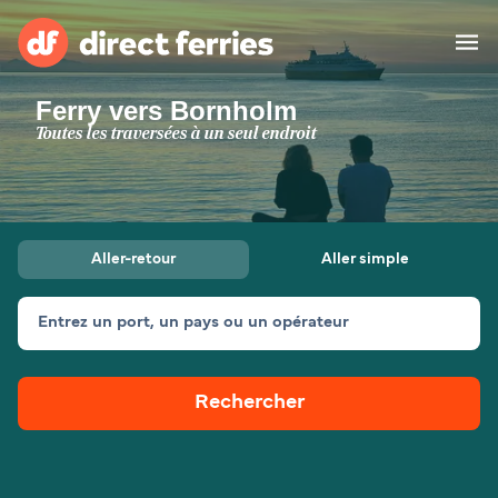
Ferry vers Bornholm
Compagnies de ferry
Toutes les traversées à un seul endroit
Pays
Billet de bateau
Aller-retour
Aller simple
Traversées et ports
Hébergement
Ferries
Entrez un port, un pays ou un opérateur
Canada (FR)
Rechercher
Mon Compte
Suisse (FR)
France
Service Client
Belgique (FR)
Maroc (FR)