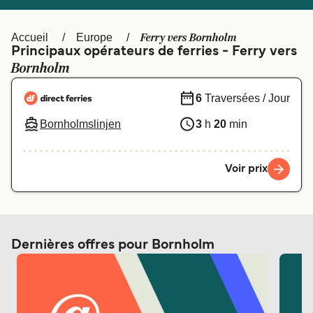
Canada
België (NL)
Ελλάδα
Polska
Ferry vers Bornholm
Accueil
Europe
Principaux opérateurs de ferries - Ferry vers
Deutschland
Schweiz (DE)
Bornholm
Norge
Україна
6
Traversées / Jour
Indonesia
المغرب
Bornholmslinjen
3
h
20
min
Voir prix
Dernières offres pour Bornholm