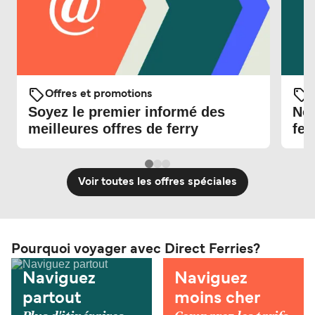
Offres et promotions
O
Soyez le premier informé des
Nou
meilleures offres de ferry
fer
Voir toutes les offres spéciales
Pourquoi voyager avec Direct Ferries?
Naviguez
Naviguez
partout
moins cher