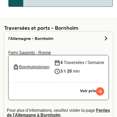
C'est la compagnie de ferry qui détermine si les
animaux de compagnie sont autorisés à bord ou
pas. Il vous suffit de saisir vos informations ci-
Traversées et ports - Bornholm
dessus, et nous vous indiquerons si vous pouvez
l'Allemagne - Bornholm
emmener votre animal de compagnie sur la
traversée de votre choix. Pour plus d'informations
Ferry Sassnitz - Ronne
- ou si vous voyagez avec un animal d'assistance
- nous vous recommandons de contacter
4
Traversées / Semaine
Bornholmslinjen
directement notre service client.
3
h
20
min
Voir prix
Pour plus d’informations, veuillez visiter la page
Ferries
de l'Allemagne à Bornholm
.