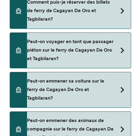
Comment puis-je réserver des billets
Asia Shipping Lines.
de ferry de Cagayan De Oro et
Tagbilaran?
Réservez des ferries de Cagayan De Oro à
Peut-on voyager en tant que passager
Tagbilaran en utilisant notre moteur de recherche
piéton sur le ferry de Cagayan De Oro
et consultez notre page d'offres pour consulter
et Tagbilaran?
les dernières promotions disponibles.
Oui, vous pouvez voyager en tant que passager
Peut-on emmener sa voiture sur le
piéton de Cagayan De Oro à Tagbilaran avec
ferry de Cagayan De Oro et
Trans Asia Shipping Lines
Tagbilaran?
Non, les opérateurs n’acceptent actuellement
Peut-on emmener des animaux de
pas les voitures à bord pour les traversées en
compagnie sur le ferry de Cagayan De
ferry entre Cagayan De Oro et Tagbilaran.