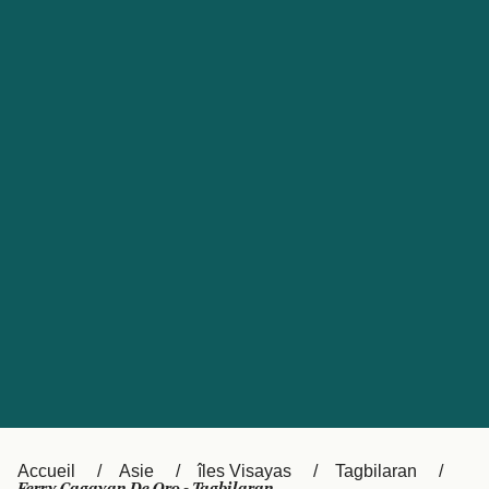
United States
Россия
Portugal
Catalan
대한민국
Suomi
Slovensko
Nederland
Česká republika
Australia
España
New Zealand
日本
Sverige
Ireland
Danmark
中国
Türkiye
العربية
UK
Österreich (DE)
Italia
Accueil
Asie
îles Visayas
Tagbilaran