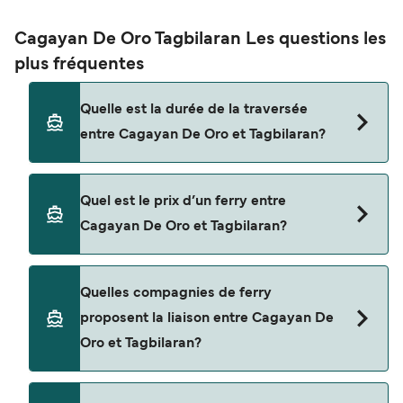
Cagayan De Oro Tagbilaran Les questions les
plus fréquentes
Quelle est la durée de la traversée
entre Cagayan De Oro et Tagbilaran?
La traversée en ferry de Cagayan De Oro à
Quel est le prix d’un ferry entre
Tagbilaran est d'environ 10 heures 30 minutes. La
Cagayan De Oro et Tagbilaran?
durée des traversées peut varier d'une saison à
l'autre. Nous vous conseillons donc de vérifier ce
qu'il en est, pour le départ de votre choix.
Le tarif d’une traversée en ferry de Cagayan De
Quelles compagnies de ferry
Oro à Tagbilaran peut varier selon la saison. Le
proposent la liaison entre Cagayan De
prix moyen de Cagayan De Oro à Tagbilaran est
Oro et Tagbilaran?
de $118. Prix hors frais de réservation.
Cette traversée en ferry est opérée par Trans