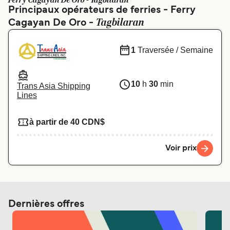
Ferry Cagayan De Oro - Tagbilaran
Canada
België (NL)
Principaux opérateurs de ferries - Ferry
Tagbilaran
Cagayan De Oro -
Ελλάδα
Polska
Deutschland
Schweiz (DE)
1
Traversée / Semaine
Norge
Україна
10
h
30
min
Indonesia
المغرب
Trans Asia Shipping
Lines
à partir de 40 CDN$
Voir prix
Dernières offres