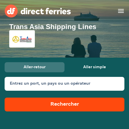
Trans Asia Shipping Lines
Compagnies de ferry
Pays
Billet de bateau
Aller-retour
Aller simple
Traversées et ports
Hébergement
Ferries
Entrez un port, un pays ou un opérateur
Canada (FR)
Rechercher
Mon Compte
Suisse (FR)
France
Service Client
Belgique (FR)
Maroc (FR)