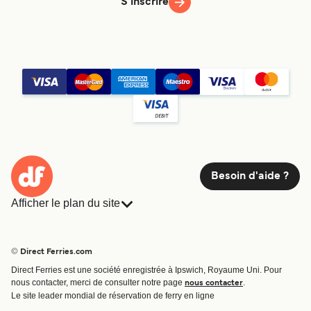
S'inscrire
Besoin d'aide ?
Afficher le plan du site
Ferries
Réservations
Pays
Hébergement
© Direct Ferries.com
Compagnies de ferry
Direct Ferries est une société enregistrée à Ipswich, Royaume Uni. Pour
Traversées et ports
nous contacter, merci de consulter notre page
.
nous contacter
Billet de bateau
Le site leader mondial de réservation de ferry en ligne