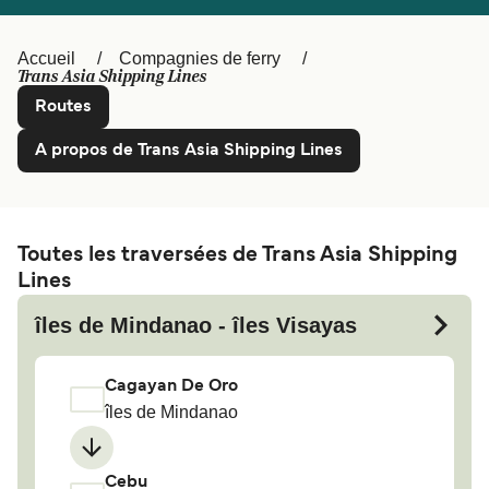
Canada
België (NL)
Ελλάδα
Polska
Accueil
Compagnies de ferry
Trans Asia Shipping Lines
Deutschland
Schweiz (DE)
Routes
Norge
Україна
A propos de Trans Asia Shipping Lines
Indonesia
المغرب
Toutes les traversées de Trans Asia Shipping
Lines
îles de Mindanao - îles Visayas
Cagayan De Oro
îles de Mindanao
Cebu