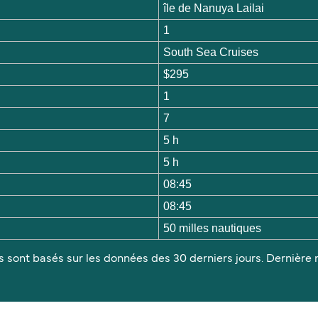
île de Nanuya Lailai
1
South Sea Cruises
$295
1
7
5 h
5 h
08:45
08:45
50 milles nautiques
s sont basés sur les données des 30 derniers jours. Dernière m