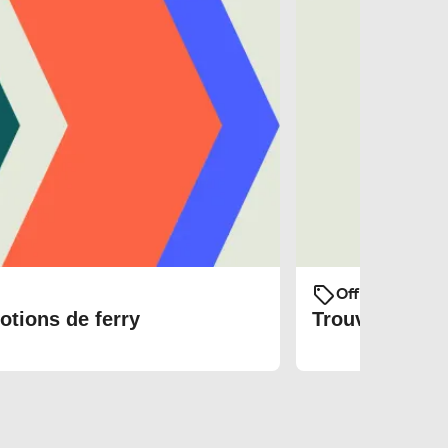
Offres et prom
otions de ferry
Trouvez les bi