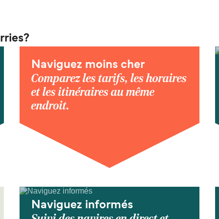
rries?
Naviguez moins cher
Comparez les tarifs, les horaires
et les itinéraires au même
endroit.
Naviguez informés
Suivi des navires en direct et