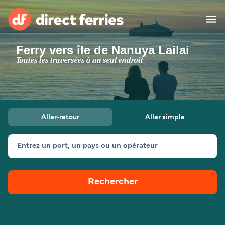
Ferry vers île de Nanuya Lailai
Compagnies de ferry
Toutes les traversées à un seul endroit
Pays
Billet de bateau
Aller-retour
Aller simple
Traversées et ports
Hébergement
Ferries
Entrez un port, un pays ou un opérateur
Canada (FR)
Rechercher
Mon Compte
Suisse (FR)
France
Service Client
Belgique (FR)
Maroc (FR)