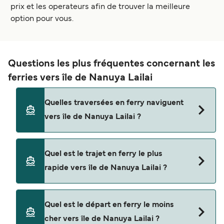
prix et les operateurs afin de trouver la meilleure
option pour vous.
Questions les plus fréquentes concernant les
ferries vers île de Nanuya Lailai
Quelles traversées en ferry naviguent
vers île de Nanuya Lailai ?
Les ferries vers île de Nanuya Lailai naviguent
Quel est le trajet en ferry le plus
depuis
rapide vers île de Nanuya Lailai ?
Denarau
La traversée en ferry la plus rapide vers île de
Quel est le départ en ferry le moins
Nanuya Lailai est sur la route Denarau - Station
cher vers île de Nanuya Lailai ?
de l'île Nanuya, avec une durée du trajet d’environ