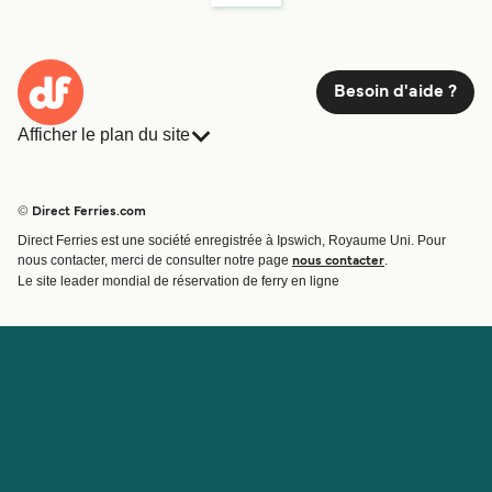
Besoin d'aide ?
Afficher le plan du site
Ferries
Réservations
Pays
Hébergement
© Direct Ferries.com
Compagnies de ferry
Direct Ferries est une société enregistrée à Ipswich, Royaume Uni. Pour
Traversées et ports
nous contacter, merci de consulter notre page
.
nous contacter
Billet de bateau
Le site leader mondial de réservation de ferry en ligne
Compte
Aide et assistance
Gérer ma réservation
Contactez nous
Confirmation de la réservation
Service Client
Aide
À propos de Direct
Travaillez avec nous
Ferries