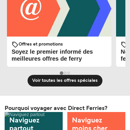
Offres et promotions
O
Soyez le premier informé des
Nou
meilleures offres de ferry
fer
Voir toutes les offres spéciales
Pourquoi voyager avec Direct Ferries?
Naviguez
Naviguez
partout
moins cher