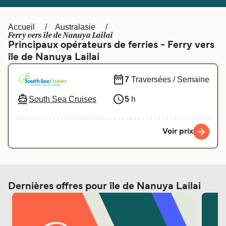
Canada
België (NL)
Ελλάδα
Polska
Accueil
Australasie
Ferry vers île de Nanuya Lailai
Deutschland
Schweiz (DE)
Principaux opérateurs de ferries - Ferry vers
île de Nanuya Lailai
Norge
Україна
7
Traversées / Semaine
Indonesia
المغرب
South Sea Cruises
5
h
Voir prix
Dernières offres pour île de Nanuya Lailai