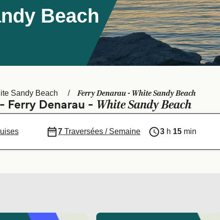
andy Beach
Ferry Denarau - White Sandy Beach
ite Sandy Beach
White Sandy Beach
 - Ferry Denarau -
uises
7
Traversées / Semaine
3
h
15
min