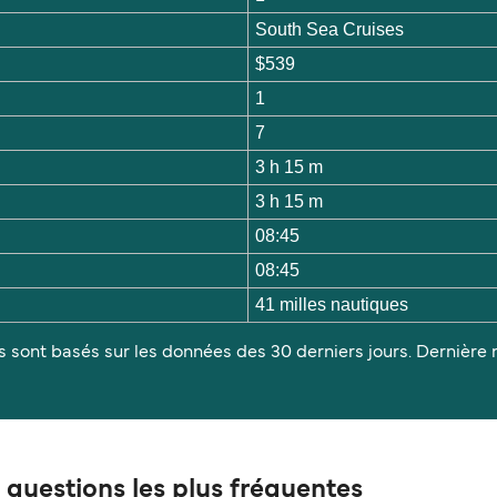
South Sea Cruises
$539
1
7
3 h 15 m
3 h 15 m
08:45
08:45
41 milles nautiques
s sont basés sur les données des 30 derniers jours. Dernière m
questions les plus fréquentes