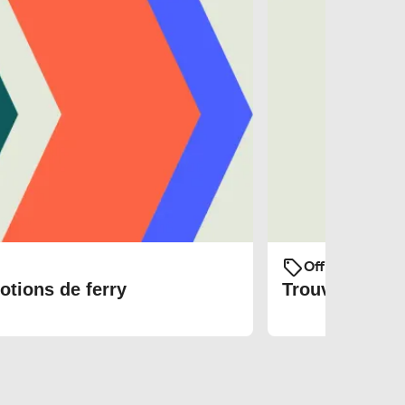
Offres et prom
otions de ferry
Trouvez les bi