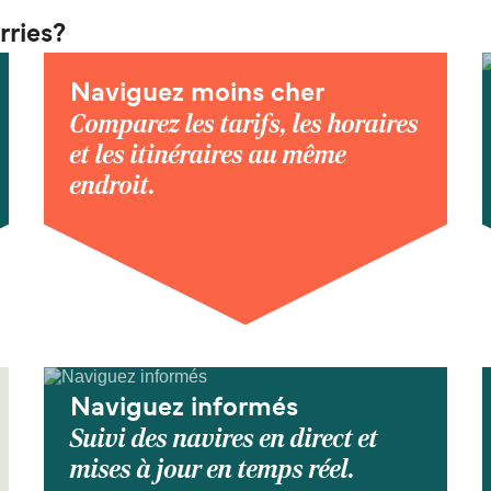
rries?
Naviguez moins cher
Comparez les tarifs, les horaires
et les itinéraires au même
endroit.
Naviguez informés
Suivi des navires en direct et
mises à jour en temps réel.