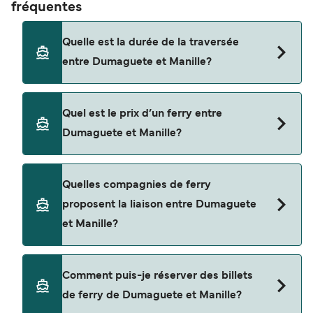
fréquentes
Quelle est la durée de la traversée
entre Dumaguete et Manille?
La traversée en ferry de Dumaguete à Manille est
Quel est le prix d’un ferry entre
d'environ 55 heures. La durée des traversées peut
Dumaguete et Manille?
varier d'une saison à l'autre. Nous vous
conseillons donc de vérifier ce qu'il en est, pour le
départ de votre choix.
Le tarif d’une traversée en ferry de Dumaguete à
Quelles compagnies de ferry
Manille peut varier selon la saison. Le prix moyen
proposent la liaison entre Dumaguete
de Dumaguete à Manille est de $124. Prix hors
et Manille?
frais de réservation.
Cette traversée en ferry est opérée par 2GO
Comment puis-je réserver des billets
Travel.
de ferry de Dumaguete et Manille?