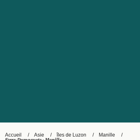
United States
Россия
Portugal
Catalan
대한민국
Suomi
Slovensko
Nederland
Česká republika
Australia
España
New Zealand
日本
Sverige
Ireland
Danmark
中国
Türkiye
العربية
UK
Österreich (DE)
Italia
Accueil
Asie
îles de Luzon
Manille