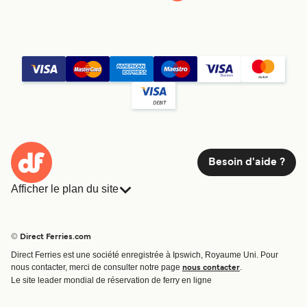
Besoin d'aide ?
Afficher le plan du site
Ferries
Réservations
Pays
Hébergement
© Direct Ferries.com
Compagnies de ferry
Direct Ferries est une société enregistrée à Ipswich, Royaume Uni. Pour
Traversées et ports
nous contacter, merci de consulter notre page
.
nous contacter
Billet de bateau
Le site leader mondial de réservation de ferry en ligne