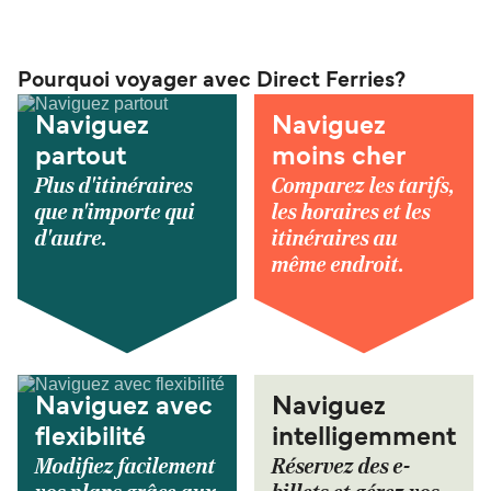
Pourquoi voyager avec Direct Ferries?
Naviguez
Naviguez
partout
moins cher
Plus d'itinéraires
Comparez les tarifs,
que n'importe qui
les horaires et les
d'autre.
itinéraires au
même endroit.
Naviguez avec
Naviguez
flexibilité
intelligemment
Modifiez facilement
Réservez des e-