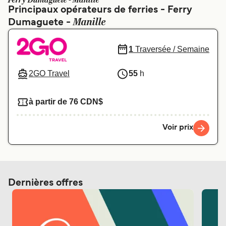
Ferry Dumaguete - Manille
Canada
België (NL)
Principaux opérateurs de ferries - Ferry
Manille
Dumaguete -
Ελλάδα
Polska
Deutschland
Schweiz (DE)
1
Traversée / Semaine
Norge
Україна
2GO Travel
55
h
Indonesia
المغرب
à partir de 76 CDN$
Voir prix
Dernières offres