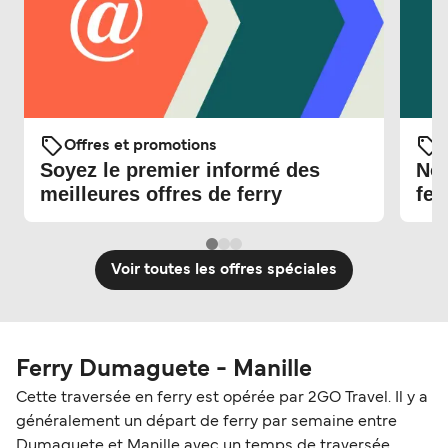
Offres et promotions
O
Soyez le premier informé des
Nou
meilleures offres de ferry
fer
Voir toutes les offres spéciales
Ferry Dumaguete - Manille
Cette traversée en ferry est opérée par 2GO Travel. Il y a
généralement un départ de ferry par semaine entre
Dumaguete et Manille avec un temps de traversée