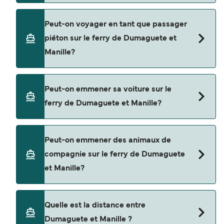
Réservez des ferries de Dumaguete à Manille en
Peut-on voyager en tant que passager
utilisant notre moteur de recherche et consultez
piéton sur le ferry de Dumaguete et
notre page d'offres pour consulter les dernières
Manille?
promotions disponibles.
Oui, vous pouvez voyager en tant que passager
Peut-on emmener sa voiture sur le
piéton de Dumaguete à Manille avec
ferry de Dumaguete et Manille?
2GO Travel
Non, les opérateurs n’acceptent actuellement
Peut-on emmener des animaux de
pas les voitures à bord pour les traversées en
compagnie sur le ferry de Dumaguete
ferry entre Dumaguete et Manille.
et Manille?
Les animaux de compagnie ne sont actuellement
Quelle est la distance entre
pas autorisés à bord pour les traversées entre
Dumaguete et Manille ?
Dumaguete et Manille.