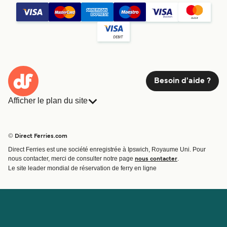
Besoin d'aide ?
Afficher le plan du site
Ferries
Réservations
Pays
Hébergement
© Direct Ferries.com
Compagnies de ferry
Direct Ferries est une société enregistrée à Ipswich, Royaume Uni. Pour
Traversées et ports
nous contacter, merci de consulter notre page
.
nous contacter
Billet de bateau
Le site leader mondial de réservation de ferry en ligne
Compte
Aide et assistance
Gérer ma réservation
Contactez nous
Confirmation de la réservation
Service Client