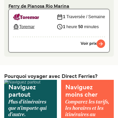
Ferry de Pianosa Rio Marina
1
Traversée / Semaine
Toremar
1
heure
50
minutes
Voir prix
Pourquoi voyager avec Direct Ferries?
Naviguez
Naviguez
partout
moins cher
Plus d'itinéraires
Comparez les tarifs,
que n'importe qui
les horaires et les
d'autre.
itinéraires au