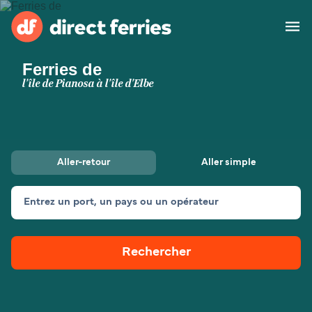
Ferries de
Compagnies de ferry
l'île de Pianosa à l'île d'Elbe
Pays
Billet de bateau
Aller-retour
Aller simple
Traversées et ports
Hébergement
Ferries
Entrez un port, un pays ou un opérateur
Canada (FR)
Rechercher
Mon Compte
Suisse (FR)
France
Service Client
Belgique (FR)
Maroc (FR)