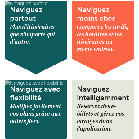
Naviguez
Naviguez
partout
moins cher
Plus d'itinéraires
Comparez les tarifs,
que n'importe qui
les horaires et les
d'autre.
itinéraires au
même endroit.
Naviguez avec
Naviguez
flexibilité
intelligemment
Modifiez facilement
Réservez des e-
vos plans grâce aux
billets et gérez vos
billets flexi.
voyages dans
l'application.