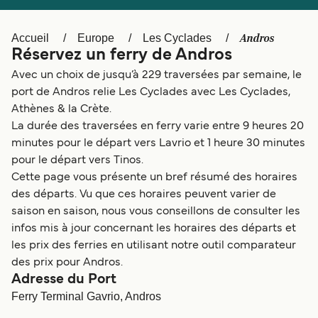
Canada
België (NL)
Ελλάδα
Polska
Andros
Accueil
Europe
Les Cyclades
Réservez un ferry de Andros
Deutschland
Schweiz (DE)
Avec un choix de jusqu’à 229 traversées par semaine, le
Norge
Україна
port de Andros relie Les Cyclades avec Les Cyclades,
Athènes & la Crète.
Indonesia
المغرب
La durée des traversées en ferry varie entre 9 heures 20
minutes pour le départ vers Lavrio et 1 heure 30 minutes
pour le départ vers Tinos.
Cette page vous présente un bref résumé des horaires
des départs. Vu que ces horaires peuvent varier de
saison en saison, nous vous conseillons de consulter les
infos mis à jour concernant les horaires des départs et
les prix des ferries en utilisant notre outil comparateur
des prix pour Andros.
Adresse du Port
Ferry Terminal Gavrio, Andros