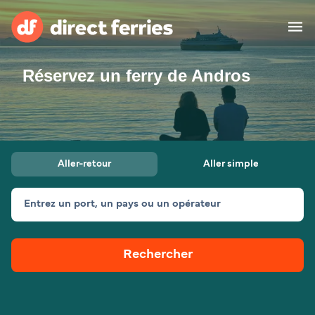
Réservez un ferry de Andros
Compagnies de ferry
Pays
Billet de bateau
Aller-retour
Aller simple
Traversées et ports
Hébergement
Ferries
Entrez un port, un pays ou un opérateur
Canada (FR)
Rechercher
Mon Compte
Suisse (FR)
France
Service Client
Belgique (FR)
Maroc (FR)