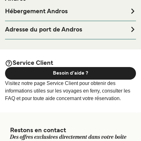
Hébergement Andros
Si vous souhaitez passer la nuit au port de ferry de Andros
ou à proximité, avant ou après votre voyage ou si vous
Adresse du port de Andros
êtes à la recherche de logements pour votre séjour, merci
Ferry Terminal Gavrio, Andros
de bien vouloir visiter notre page
Hébergement Andros
afin de bénéficier des meilleurs prix de notre large
sélection de logements en ligne !
Service Client
Besoin d'aide ?
Visitez notre page Service Client pour obtenir des
informations utiles sur les voyages en ferry, consulter les
FAQ et pour toute aide concernant votre réservation.
Restons en contact
Des offres exclusives directement dans votre boîte