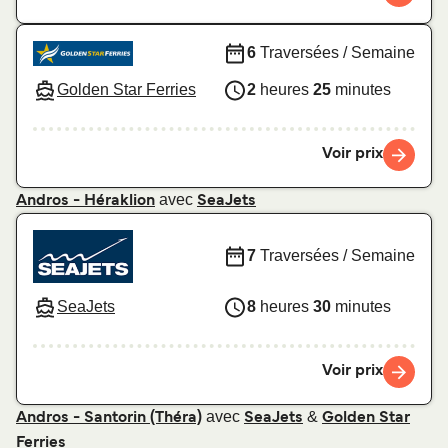
6
Traversées / Semaine
Golden Star Ferries
2
heures
25
minutes
Voir prix
avec
Andros - Héraklion
SeaJets
7
Traversées / Semaine
SeaJets
8
heures
30
minutes
Voir prix
avec
&
Andros - Santorin (Théra)
SeaJets
Golden Star
Ferries