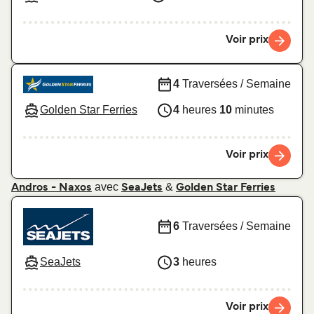
Voir prix
4
Traversées / Semaine
Golden Star Ferries
4
heures
10
minutes
Voir prix
avec
&
Andros - Naxos
SeaJets
Golden Star Ferries
6
Traversées / Semaine
SeaJets
3
heures
Voir prix