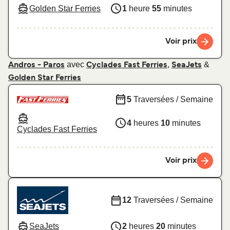
Golden Star Ferries
1
heure
55
minutes
Voir prix
avec
,
&
Andros - Paros
Cyclades Fast Ferries
SeaJets
Golden Star Ferries
5
Traversées / Semaine
4
heures
10
minutes
Cyclades Fast Ferries
Voir prix
12
Traversées / Semaine
SeaJets
2
heures
20
minutes