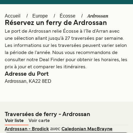
Canada
België (NL)
Ελλάδα
Polska
Ardrossan
Accueil
Europe
Écosse
Réservez un ferry de Ardrossan
Deutschland
Schweiz (DE)
Le port de Ardrossan relie Écosse à l'île d'Arran avec
Norge
Україна
une sélection allant jusqu'à 27 traversées par semaine.
Les informations sur les traversées peuvent varier selon
Indonesia
المغرب
la période de l'année. Nous vous recommandons de
consulter notre Deal Finder pour obtenir les horaires, les
prix à jour et comparer les itinéraires.
Adresse du Port
Ardrossan, KA22 8ED
Traversées de ferry - Ardrossan
Voir liste
Voir carte
avec
Ardrossan - Brodick
Caledonian MacBrayne