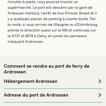
minutes à pieds, vous pourrez trouver un
supermarché. Le port est desservi par la gare de
Ardossan Harbour, l'arrêt de bus Princes Street et il
y a quelques places de parking à courte durée. Par
la route, si vous arrivez de Glasgow ou d'Edimbourg,
prenez la direction ouest sur la M8 et continuez sur
la A737 et B714 à Dalry, et suivez les panneaux
indiquant Ardrossan.
Comment se rendre au port de ferry de
Ardrossan
Hébergement Ardrossan
Si vous souhaitez passer la nuit au port de ferry de
Ardrossan ou à proximité, avant ou après votre voyage ou
Adresse du port de Ardrossan
si vous êtes à la recherche de logements pour votre séjour,
Ardrossan, KA22 8ED
merci de bien vouloir visiter notre page
Hébergement