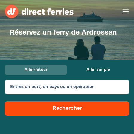
Réservez un ferry de Ardrossan
Compagnies de ferry
Pays
Billet de bateau
Aller-retour
Aller simple
Traversées et ports
Hébergement
Ferries
Entrez un port, un pays ou un opérateur
Canada (FR)
Rechercher
Mon Compte
Suisse (FR)
France
Service Client
Belgique (FR)
Maroc (FR)