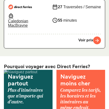
27
Traversées / Semaine
55
minutes
Caledonian
MacBrayne
Voir prix
Pourquoi voyager avec Direct Ferries?
Naviguez
Naviguez
partout
moins cher
Plus d'itinéraires
Comparez les tarifs,
que n'importe qui
les horaires et les
d'autre.
itinéraires au
même endroit.