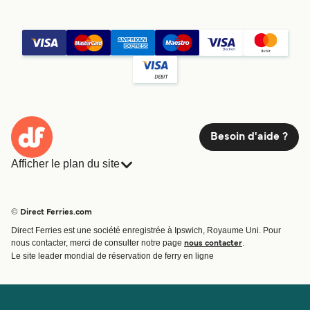
Besoin d'aide ?
Afficher le plan du site
Ferries
Réservations
Pays
Hébergement
© Direct Ferries.com
Compagnies de ferry
Direct Ferries est une société enregistrée à Ipswich, Royaume Uni. Pour
Traversées et ports
nous contacter, merci de consulter notre page
.
nous contacter
Billet de bateau
Le site leader mondial de réservation de ferry en ligne
Compte
Aide et assistance
Gérer ma réservation
Contactez nous