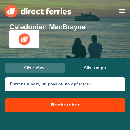
Caledonian MacBrayne
Compagnies de ferry
Pays
Billet de bateau
Aller-retour
Aller simple
Traversées et ports
Hébergement
Ferries
Entrez un port, un pays ou un opérateur
Canada (FR)
Rechercher
Mon Compte
Suisse (FR)
France
Service Client
Belgique (FR)
Maroc (FR)