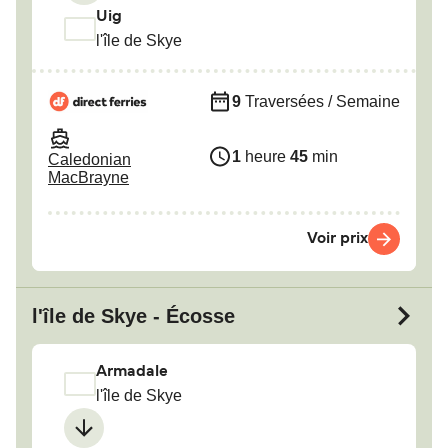
Uig
l'île de Skye
9
Traversées / Semaine
1
heure
45
min
Caledonian
MacBrayne
Voir prix
l'île de Skye - Écosse
Armadale
l'île de Skye