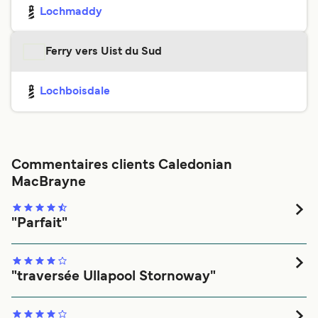
Lochmaddy
Ferry vers Uist du Sud
Lochboisdale
Commentaires clients Caledonian
MacBrayne
"Parfait"
Tout c’est bien passé ! Sur le retour un bateau + luxurieux .
Très aimable. Juste un peu dur de comprendre comment
se mettre dans les files.
"traversée Ullapool Stornoway"
Tout c est très bien déroulé agréable traversée