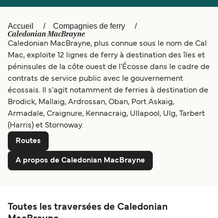
Canada
België (NL)
Ελλάδα
Polska
Accueil
Compagnies de ferry
Caledonian MacBrayne
Deutschland
Schweiz (DE)
Caledonian MacBrayne, plus connue sous le nom de Cal
Mac, exploite 12 lignes de ferry à destination des îles et
Norge
Україна
péninsules de la côte ouest de l'Écosse dans le cadre de
contrats de service public avec le gouvernement
Indonesia
المغرب
écossais. Il s'agit notamment de ferries à destination de
Brodick, Mallaig, Ardrossan, Oban, Port Askaig,
Armadale, Craignure, Kennacraig, Ullapool, Ulg, Tarbert
(Harris) et Stornoway.
Routes
A propos de Caledonian MacBrayne
Toutes les traversées de Caledonian