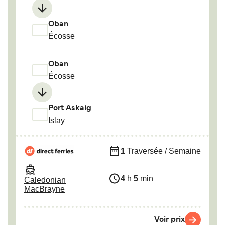
Oban
Écosse
Oban
Écosse
Port Askaig
Islay
1
Traversée / Semaine
4
h
5
min
Caledonian
MacBrayne
Voir prix