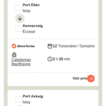
Port Ellen
Islay
Kennacraig
Écosse
12
Traversées / Semaine
2
h
20
min
Caledonian
MacBrayne
Voir prix
Port Askaig
Islay