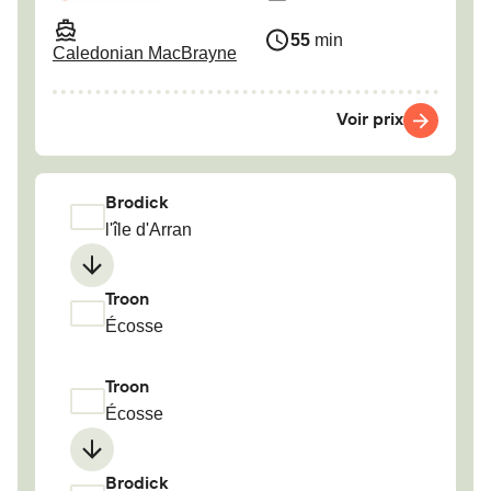
55
min
Caledonian MacBrayne
Voir prix
Brodick
l'île d'Arran
Troon
Écosse
Troon
Écosse
Brodick