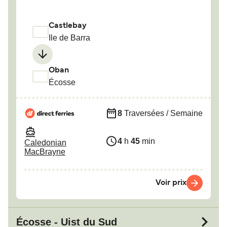
Castlebay
Ile de Barra
Oban
Écosse
8
Traversées / Semaine
4
h
45
min
Caledonian
MacBrayne
Voir prix
Écosse - Uist du Sud