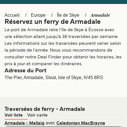
Canada
België (NL)
Ελλάδα
Polska
Armadale
Accueil
Europe
Île de Skye
Réservez un ferry de Armadale
Deutschland
Schweiz (DE)
Le port de Armadale relie l'île de Skye à Écosse avec
Norge
Україна
une sélection allant jusqu'à 36 traversées par semaine.
Les informations sur les traversées peuvent varier selon
Indonesia
المغرب
la période de l'année. Nous vous recommandons de
consulter notre Deal Finder pour obtenir les horaires, les
prix à jour et comparer les itinéraires.
Adresse du Port
The Pier, Armadale, Sleat, Isle of Skye, IV45 8RS
Traversées de ferry - Armadale
Voir liste
Voir carte
avec
Armadale - Mallaig
Caledonian MacBrayne