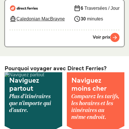
6
Traversées / Jour
Caledonian MacBrayne
30
minutes
Voir prix
Pourquoi voyager avec Direct Ferries?
Naviguez
Naviguez
partout
moins cher
Plus d'itinéraires
Comparez les tarifs,
que n'importe qui
les horaires et les
d'autre.
itinéraires au
même endroit.