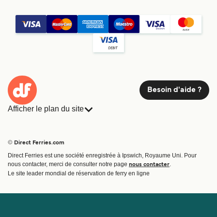
Besoin d'aide ?
Afficher le plan du site
Ferries
Réservations
Pays
Hébergement
© Direct Ferries.com
Compagnies de ferry
Direct Ferries est une société enregistrée à Ipswich, Royaume Uni. Pour
Traversées et ports
nous contacter, merci de consulter notre page
.
nous contacter
Billet de bateau
Le site leader mondial de réservation de ferry en ligne
Compte
Aide et assistance
Gérer ma réservation
Contactez nous