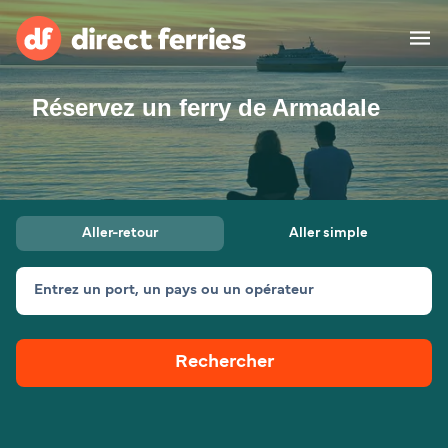
Réservez un ferry de Armadale
Compagnies de ferry
Pays
Billet de bateau
Aller-retour
Aller simple
Traversées et ports
Hébergement
Ferries
Entrez un port, un pays ou un opérateur
Canada (FR)
Rechercher
Mon Compte
Suisse (FR)
France
Service Client
Belgique (FR)
Maroc (FR)