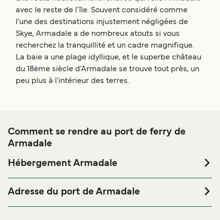
avec le reste de l'île. Souvent considéré comme
l'une des destinations injustement négligées de
Skye, Armadale a de nombreux atouts si vous
recherchez la tranquillité et un cadre magnifique.
La baie a une plage idyllique, et le superbe château
du 18ème siècle d'Armadale se trouve tout près, un
peu plus à l'intérieur des terres.
Comment se rendre au port de ferry de
Armadale
Hébergement Armadale
Si vous souhaitez passer la nuit au port de ferry de
Armadale ou à proximité, avant ou après votre voyage ou
Adresse du port de Armadale
si vous êtes à la recherche de logements pour votre séjour,
The Pier, Armadale, Sleat, Isle of Skye, IV45 8RS
merci de bien vouloir visiter notre page
Hébergement