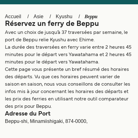
Canada
België (NL)
Ελλάδα
Polska
Beppu
Accueil
Asie
Kyushu
Réservez un ferry de Beppu
Deutschland
Schweiz (DE)
Avec un choix de jusqu’à 37 traversées par semaine, le
Norge
Україна
port de Beppu relie Kyushu avec Ehime.
La durée des traversées en ferry varie entre 2 heures 45
Indonesia
المغرب
minutes pour le départ vers Yawatahama et 2 heures 45
minutes pour le départ vers Yawatahama.
Cette page vous présente un bref résumé des horaires
des départs. Vu que ces horaires peuvent varier de
saison en saison, nous vous conseillons de consulter les
infos mis à jour concernant les horaires des départs et
les prix des ferries en utilisant notre outil comparateur
des prix pour Beppu.
Adresse du Port
Beppu-shi, Minamiishigaki, 874-0000,