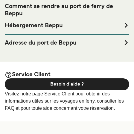
Comment se rendre au port de ferry de
Beppu
Hébergement Beppu
Si vous souhaitez passer la nuit au port de ferry de Beppu
ou à proximité, avant ou après votre voyage ou si vous
Adresse du port de Beppu
êtes à la recherche de logements pour votre séjour, merci
Beppu-shi, Minamiishigaki, 874-0000,
de bien vouloir visiter notre page
Hébergement Beppu
afin de bénéficier des meilleurs prix de notre large
sélection de logements en ligne !
Service Client
Besoin d'aide ?
Visitez notre page Service Client pour obtenir des
informations utiles sur les voyages en ferry, consulter les
FAQ et pour toute aide concernant votre réservation.