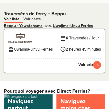
Traversées de ferry - Beppu
Voir liste
Voir carte
avec
Beppu - Yawatahama
Uwajima-Unyu Ferries
6
Traversées / Jour
Uwajima-Unyu Ferries
2
heures
45
minutes
Voir prix
Pourquoi voyager avec Direct Ferries?
Naviguez
Naviguez
partout
moins cher