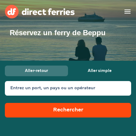
Réservez un ferry de Beppu
Compagnies de ferry
Pays
Billet de bateau
Aller-retour
Aller simple
Traversées et ports
Hébergement
Ferries
Entrez un port, un pays ou un opérateur
Canada (FR)
Rechercher
Mon Compte
Suisse (FR)
France
Service Client
Belgique (FR)
Maroc (FR)