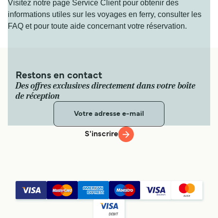
Visitez notre page Service Client pour obtenir des
Marue Ferry
informations utiles sur les voyages en ferry, consulter les
2
h
Voir prix
FAQ et pour toute aide concernant votre réservation.
Voir prix
Ferry Naha - Wadomari
Restons en contact
3
Traversées / Semaine
Des offres exclusives directement dans votre boîte
Marue Ferry
de réception
7
h
10
min
Voir prix
S'inscrire
Ferry Naha - Yoron Island
3
Traversées / Semaine
Marue Ferry
4
h
50
min