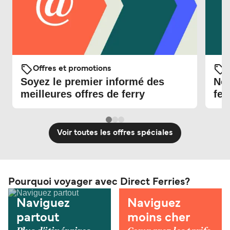
Offres et promotions
O
Soyez le premier informé des
Nou
meilleures offres de ferry
fer
Voir toutes les offres spéciales
Pourquoi voyager avec Direct Ferries?
Naviguez
Naviguez
partout
moins cher