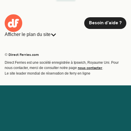
Voir prix
Besoin d'aide ?
Afficher le plan du site
Pour plus d’informations, veuillez visiter la page
Ferries
de Okinawa à Kyushu
.
Ferries
Réservations
Pays
Hébergement
© Direct Ferries.com
Compagnies de ferry
Direct Ferries est une société enregistrée à Ipswich, Royaume Uni. Pour
Traversées et ports
nous contacter, merci de consulter notre page
.
nous contacter
Billet de bateau
Le site leader mondial de réservation de ferry en ligne
Compte
Aide et assistance
Gérer ma réservation
Contactez nous
Confirmation de la réservation
Service Client
Aide
À propos de Direct
Travaillez avec nous
Ferries
Programme d'affiliation