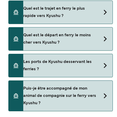
Les ferries vers Kyushu naviguent depuis
Quel est le trajet en ferry le plus
Naha
rapide vers Kyushu ?
Motobu
La traversée en ferry la plus rapide vers Kyushu
Yawatahama
Quel est le départ en ferry le moins
est sur la route Nishinoomote - Kagoshima, avec
cher vers Kyushu ?
Nishinoomote
une durée du trajet d’environ 1 heure 40 minutes.
Miyanoura
La traversée en ferry la moins chère vers Kyushu
Les ports de Kyushu desservant les
Osaka
coûte $13 sur la route Yoron Island - Wadomari.
ferries ?
Prix hors frais de réservation.
Anbo
Busan
Les ports de Kyushu avec des départs de ferries
Puis-je être accompagné de mon
disponibles sont
Kobé
animal de compagnie sur le ferry vers
Yoron Island
Yokosuka
Kyushu ?
Usuki
Kagoshima