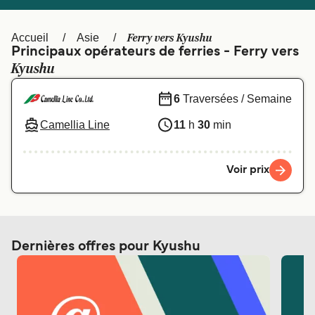
Canada
België (NL)
Ελλάδα
Polska
Ferry vers Kyushu
Accueil
Asie
Principaux opérateurs de ferries - Ferry vers
Deutschland
Schweiz (DE)
Kyushu
Norge
Україна
6
Traversées / Semaine
Indonesia
المغرب
Camellia Line
11
h
30
min
Voir prix
Dernières offres pour Kyushu