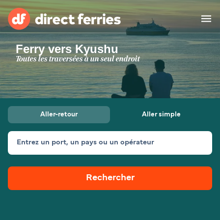
Ferry vers Kyushu
Compagnies de ferry
Toutes les traversées à un seul endroit
Pays
Billet de bateau
Aller-retour
Aller simple
Traversées et ports
Hébergement
Ferries
Entrez un port, un pays ou un opérateur
Canada (FR)
Rechercher
Mon Compte
Suisse (FR)
France
Service Client
Belgique (FR)
Maroc (FR)