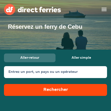
Réservez un ferry de Cebu
Compagnies de ferry
Pays
Billet de bateau
Aller-retour
Aller simple
Traversées et ports
Hébergement
Ferries
Entrez un port, un pays ou un opérateur
Canada (FR)
Rechercher
Mon Compte
Suisse (FR)
France
Service Client
Belgique (FR)
Maroc (FR)