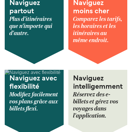
Naviguez
Naviguez
partout
moins cher
Plus d'itinéraires
Comparez les tarifs,
que n'importe qui
les horaires et les
d'autre.
itinéraires au
même endroit.
Naviguez avec
Naviguez
flexibilité
intelligemment
Modifiez facilement
Réservez des e-
vos plans grâce aux
billets et gérez vos
billets flexi.
voyages dans
l'application.