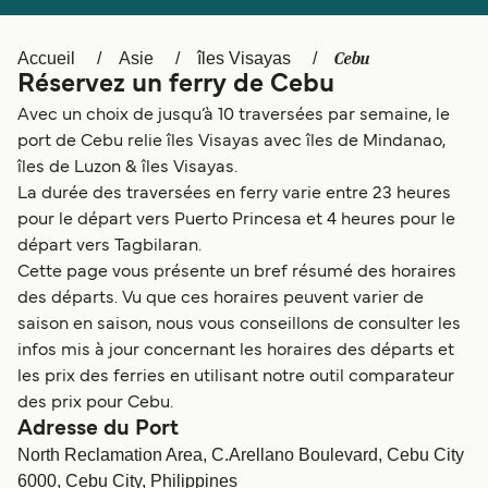
Canada
België (NL)
Ελλάδα
Polska
Cebu
Accueil
Asie
îles Visayas
Réservez un ferry de Cebu
Deutschland
Schweiz (DE)
Avec un choix de jusqu’à 10 traversées par semaine, le
Norge
Україна
port de Cebu relie îles Visayas avec îles de Mindanao,
îles de Luzon & îles Visayas.
Indonesia
المغرب
La durée des traversées en ferry varie entre 23 heures
pour le départ vers Puerto Princesa et 4 heures pour le
départ vers Tagbilaran.
Cette page vous présente un bref résumé des horaires
des départs. Vu que ces horaires peuvent varier de
saison en saison, nous vous conseillons de consulter les
infos mis à jour concernant les horaires des départs et
les prix des ferries en utilisant notre outil comparateur
des prix pour Cebu.
Adresse du Port
North Reclamation Area, C.Arellano Boulevard, Cebu City
6000, Cebu City, Philippines