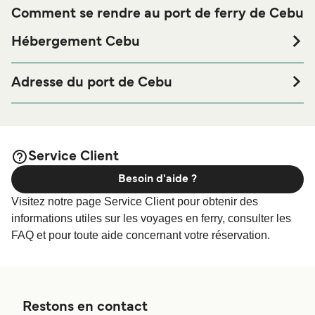
Comment se rendre au port de ferry de Cebu
Hébergement Cebu
Si vous souhaitez passer la nuit au port de ferry de Cebu
ou à proximité, avant ou après votre voyage ou si vous
Adresse du port de Cebu
êtes à la recherche de logements pour votre séjour, merci
North Reclamation Area, C.Arellano Boulevard, Cebu City
de bien vouloir visiter notre page
afin
Hébergement Cebu
6000, Cebu City, Philippines
de bénéficier des meilleurs prix de notre large sélection de
logements en ligne !
Service Client
Besoin d'aide ?
Visitez notre page Service Client pour obtenir des
informations utiles sur les voyages en ferry, consulter les
FAQ et pour toute aide concernant votre réservation.
Restons en contact