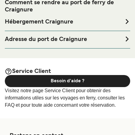
Comment se rendre au port de ferry de
Craignure
Hébergement Craignure
Si vous souhaitez passer la nuit au port de ferry de
Craignure ou à proximité, avant ou après votre voyage ou
Adresse du port de Craignure
si vous êtes à la recherche de logements pour votre séjour,
Craignure, Isle of Mull, PA65 6AY
merci de bien vouloir visiter notre page
Hébergement
afin de bénéficier des meilleurs prix de notre
Craignure
large sélection de logements en ligne !
Service Client
Besoin d'aide ?
Visitez notre page Service Client pour obtenir des
informations utiles sur les voyages en ferry, consulter les
FAQ et pour toute aide concernant votre réservation.