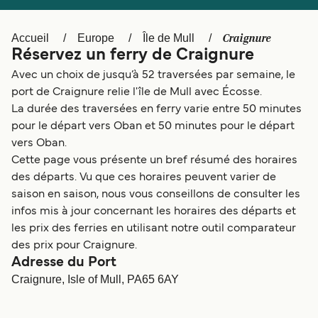
Canada
België (NL)
Ελλάδα
Polska
Craignure
Accueil
Europe
Île de Mull
Réservez un ferry de Craignure
Deutschland
Schweiz (DE)
Avec un choix de jusqu’à 52 traversées par semaine, le
Norge
Україна
port de Craignure relie l'île de Mull avec Écosse.
La durée des traversées en ferry varie entre 50 minutes
Indonesia
المغرب
pour le départ vers Oban et 50 minutes pour le départ
vers Oban.
Cette page vous présente un bref résumé des horaires
des départs. Vu que ces horaires peuvent varier de
saison en saison, nous vous conseillons de consulter les
infos mis à jour concernant les horaires des départs et
les prix des ferries en utilisant notre outil comparateur
des prix pour Craignure.
Adresse du Port
Craignure, Isle of Mull, PA65 6AY