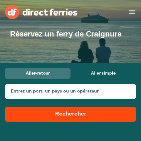
Réservez un ferry de Craignure
Compagnies de ferry
Pays
Billet de bateau
Aller-retour
Aller simple
Traversées et ports
Hébergement
Ferries
Entrez un port, un pays ou un opérateur
Canada (FR)
Rechercher
Mon Compte
Suisse (FR)
France
Service Client
Belgique (FR)
Maroc (FR)