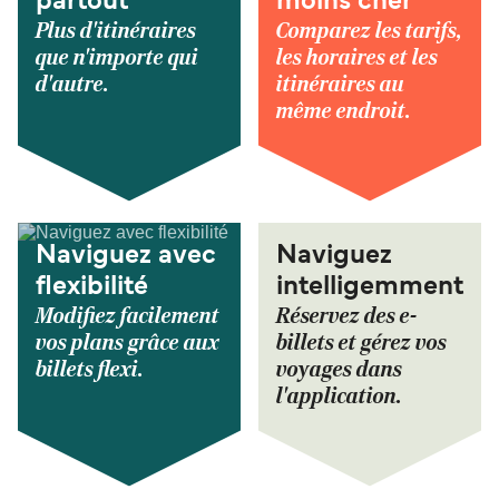
partout
moins cher
Plus d'itinéraires
Comparez les tarifs,
que n'importe qui
les horaires et les
d'autre.
itinéraires au
même endroit.
Naviguez avec
Naviguez
flexibilité
intelligemment
Modifiez facilement
Réservez des e-
vos plans grâce aux
billets et gérez vos
billets flexi.
voyages dans
l'application.