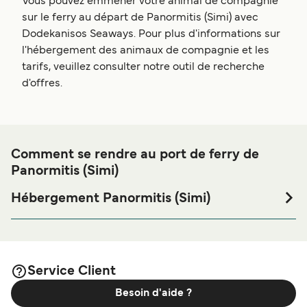
Vous pouvez emmener votre animal de compagnie
sur le ferry au départ de Panormitis (Simi) avec
Dodekanisos Seaways. Pour plus d'informations sur
l'hébergement des animaux de compagnie et les
tarifs, veuillez consulter notre outil de recherche
d'offres.
Comment se rendre au port de ferry de
Panormitis (Simi)
Hébergement Panormitis (Simi)
Si vous souhaitez passer la nuit au port de ferry de
Panormitis (Simi) ou à proximité, avant ou après votre
voyage ou si vous êtes à la recherche de logements pour
votre séjour, merci de bien vouloir visiter notre page
Service Client
afin de bénéficier des
Hébergement Panormitis (Simi)
Besoin d'aide ?
meilleurs prix de notre large sélection de logements en