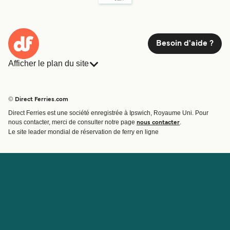
Besoin d'aide ?
Afficher le plan du site
Ferries
Réservations
Pays
Hébergement
© Direct Ferries.com
Compagnies de ferry
Direct Ferries est une société enregistrée à Ipswich, Royaume Uni. Pour
Traversées et ports
nous contacter, merci de consulter notre page
.
nous contacter
Billet de bateau
Le site leader mondial de réservation de ferry en ligne
Compte
Aide et assistance
Gérer ma réservation
Contactez nous
Confirmation de la réservation
Service Client
Aide
À propos de Direct
Travaillez avec nous
Ferries