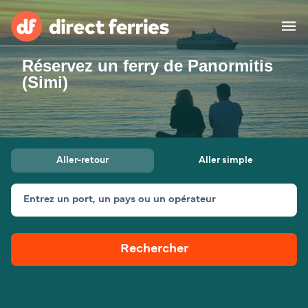
Réservez un ferry de Panormitis
Compagnies de ferry
(Simi)
Pays
Billet de bateau
Aller-retour
Aller simple
Traversées et ports
Hébergement
Ferries
Entrez un port, un pays ou un opérateur
Canada (FR)
Rechercher
Mon Compte
Suisse (FR)
France
Service Client
Belgique (FR)
Maroc (FR)