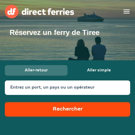
Réservez un ferry de Tiree
Compagnies de ferry
Pays
Billet de bateau
Aller-retour
Aller simple
Traversées et ports
Hébergement
Ferries
Entrez un port, un pays ou un opérateur
Canada (FR)
Rechercher
Mon Compte
Suisse (FR)
France
Service Client
Belgique (FR)
Maroc (FR)