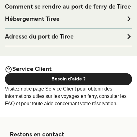
Comment se rendre au port de ferry de Tiree
Hébergement Tiree
Si vous souhaitez passer la nuit au port de ferry de Tiree
ou à proximité, avant ou après votre voyage ou si vous
Adresse du port de Tiree
êtes à la recherche de logements pour votre séjour, merci
Scarinish, Isle of Tiree, PA77 6TN
de bien vouloir visiter notre page
afin
Hébergement Tiree
de bénéficier des meilleurs prix de notre large sélection de
logements en ligne !
Service Client
Besoin d'aide ?
Visitez notre page Service Client pour obtenir des
informations utiles sur les voyages en ferry, consulter les
FAQ et pour toute aide concernant votre réservation.
Restons en contact