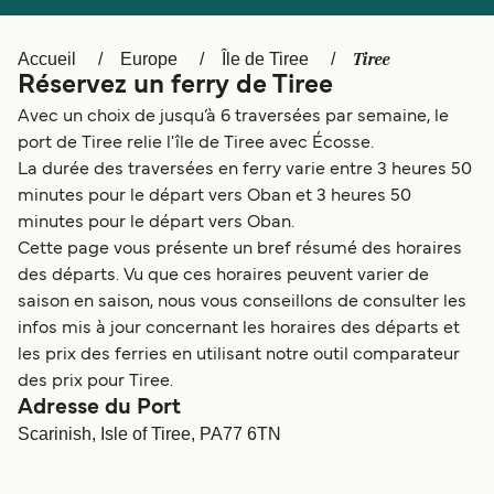
Canada
België (NL)
Ελλάδα
Polska
Tiree
Accueil
Europe
Île de Tiree
Réservez un ferry de Tiree
Deutschland
Schweiz (DE)
Avec un choix de jusqu’à 6 traversées par semaine, le
Norge
Україна
port de Tiree relie l'île de Tiree avec Écosse.
La durée des traversées en ferry varie entre 3 heures 50
Indonesia
المغرب
minutes pour le départ vers Oban et 3 heures 50
minutes pour le départ vers Oban.
Cette page vous présente un bref résumé des horaires
des départs. Vu que ces horaires peuvent varier de
saison en saison, nous vous conseillons de consulter les
infos mis à jour concernant les horaires des départs et
les prix des ferries en utilisant notre outil comparateur
des prix pour Tiree.
Adresse du Port
Scarinish, Isle of Tiree, PA77 6TN