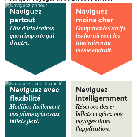
Naviguez
Naviguez
partout
moins cher
Plus d'itinéraires
Comparez les tarifs,
que n'importe qui
les horaires et les
d'autre.
itinéraires au
même endroit.
Naviguez avec
Naviguez
flexibilité
intelligemment
Modifiez facilement
Réservez des e-
vos plans grâce aux
billets et gérez vos
billets flexi.
voyages dans
l'application.