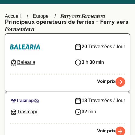
Canada
België (NL)
Ελλάδα
Polska
Ferry vers Formentera
Accueil
Europe
Principaux opérateurs de ferries - Ferry vers
Deutschland
Schweiz (DE)
Formentera
Norge
Україна
20
Traversées / Jour
Indonesia
المغرب
Balearia
3
h
30
min
Voir prix
18
Traversées / Jour
Trasmapi
32
min
Voir prix