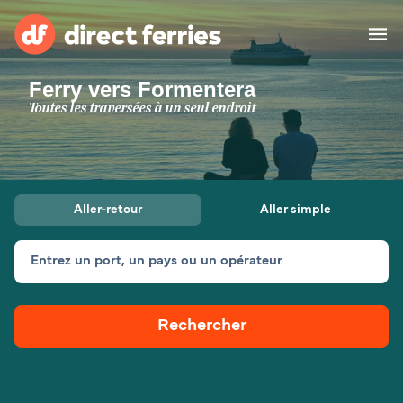
Ferry vers Formentera
Compagnies de ferry
Toutes les traversées à un seul endroit
Pays
Billet de bateau
Aller-retour
Aller simple
Traversées et ports
Hébergement
Ferries
Entrez un port, un pays ou un opérateur
Canada (FR)
Rechercher
Mon Compte
Suisse (FR)
France
Service Client
Belgique (FR)
Maroc (FR)