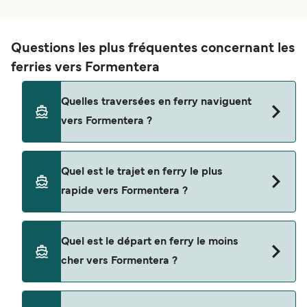
Questions les plus fréquentes concernant les
ferries vers Formentera
Quelles traversées en ferry naviguent
vers Formentera ?
Les ferries vers Formentera naviguent depuis
Quel est le trajet en ferry le plus
Ibiza
rapide vers Formentera ?
Dénia
La traversée en ferry la plus rapide vers
Palma
Quel est le départ en ferry le moins
Formentera est sur la route Ibiza - Formentera,
cher vers Formentera ?
Barcelone
avec une durée du trajet d’environ 30 minutes.
La traversée en ferry la moins chère vers