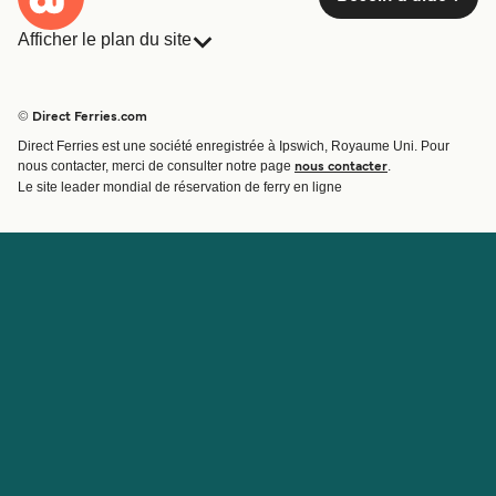
Afficher le plan du site
Ferries
Réservations
Pays
Hébergement
© Direct Ferries.com
Compagnies de ferry
Direct Ferries est une société enregistrée à Ipswich, Royaume Uni. Pour
Traversées et ports
nous contacter, merci de consulter notre page
.
nous contacter
Billet de bateau
Le site leader mondial de réservation de ferry en ligne
Compte
Aide et assistance
Gérer ma réservation
Contactez nous
Confirmation de la réservation
Service Client
Aide
À propos de Direct
Travaillez avec nous
Ferries
Programme d'affiliation
Sites internationaux
Programme d'agent
À propos