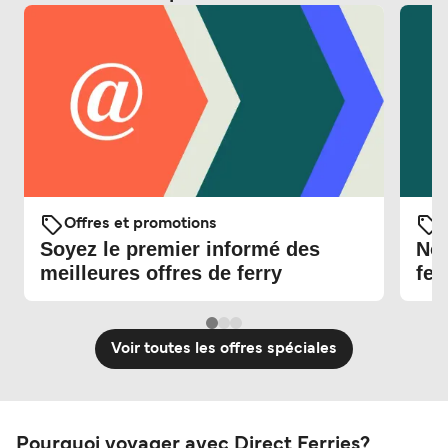
Offres et promotions
O
Soyez le premier informé des
Nou
meilleures offres de ferry
fer
Voir toutes les offres spéciales
Pourquoi voyager avec Direct Ferries?