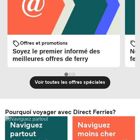
Offres et promotions
O
Soyez le premier informé des
Nou
meilleures offres de ferry
fer
Voir toutes les offres spéciales
Pourquoi voyager avec Direct Ferries?
Naviguez
Naviguez
partout
moins cher