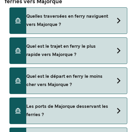
ferries vers Majorque
Quelles traversées en ferry naviguent
vers Majorque ?
Les ferries vers Majorque naviguent depuis
Quel est le trajet en ferry le plus
Barcelone
rapide vers Majorque ?
Valence
La traversée en ferry la plus rapide vers Majorque
Ciutadella
Quel est le départ en ferry le moins
est sur la route Ciutadella - Alcudia, avec une
cher vers Majorque ?
Ibiza
durée du trajet d’environ 1 heure 40 minutes.
Formentera
La traversée en ferry la moins chère vers
Les ports de Majorque desservant les
Toulon
Majorque coûte $40 sur la route Mahon - Alcudia.
ferries ?
Prix hors frais de réservation.
Sète
Dénia