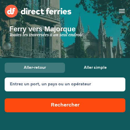
Ferry vers Majorque
Compagnies de ferry
Toutes les traversées à un seul endroit
Pays
Billet de bateau
Aller-retour
Aller simple
Traversées et ports
Hébergement
Ferries
Entrez un port, un pays ou un opérateur
Canada (FR)
Rechercher
Mon Compte
Suisse (FR)
France
Service Client
Belgique (FR)
Maroc (FR)