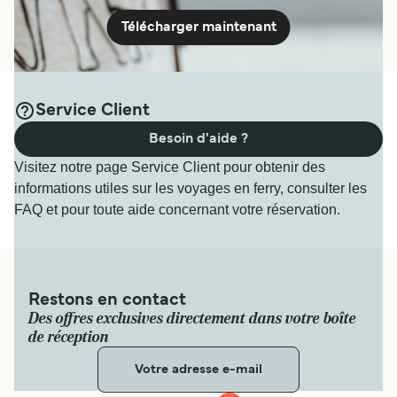
Télécharger maintenant
Ferry Valence - Palma
12
Traversées / Semaine
Balearia
Service Client
7
h
30
min
Besoin d'aide ?
Visitez notre page Service Client pour obtenir des
Voir prix
informations utiles sur les voyages en ferry, consulter les
FAQ et pour toute aide concernant votre réservation.
6
Traversées / Semaine
Grandi Navi Veloci
7
h
15
min
Restons en contact
Des offres exclusives directement dans votre boîte
Voir prix
de réception
7
Traversées / Semaine