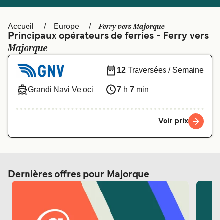
Canada
België (NL)
Ελλάδα
Polska
Ferry vers Majorque
Accueil
Europe
Principaux opérateurs de ferries - Ferry vers
Deutschland
Schweiz (DE)
Majorque
Norge
Україна
12
Traversées / Semaine
Indonesia
المغرب
Grandi Navi Veloci
7
h
7
min
Voir prix
Dernières offres pour Majorque