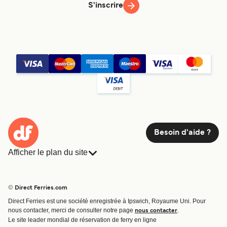
Trasmed GLE
S'inscrire
8
h
Voir prix
Pour plus d’informations, veuillez visiter la page
Ferries
de l'Espagne à Majorque
.
Besoin d'aide ?
Afficher le plan du site
Ferries
Réservations
Pays
Hébergement
© Direct Ferries.com
Compagnies de ferry
Direct Ferries est une société enregistrée à Ipswich, Royaume Uni. Pour
Traversées et ports
nous contacter, merci de consulter notre page
.
nous contacter
Billet de bateau
Le site leader mondial de réservation de ferry en ligne